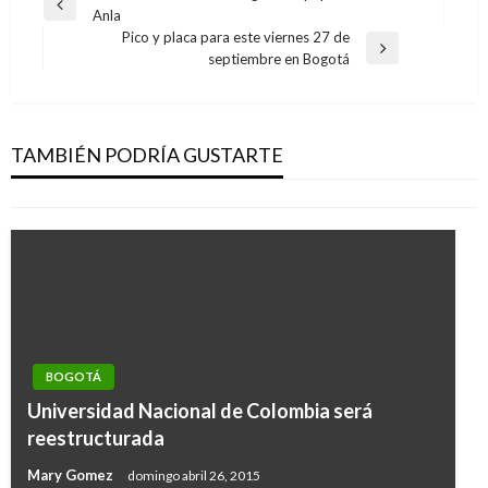
Entrada
Anla
de
anterior
Pico y placa para este viernes 27 de
entradas
Entrada
septiembre en Bogotá
siguiente
BOGOTÁ
Quemados con pólvora siguen en aumento
TAMBIÉN PODRÍA GUSTARTE
Manuel Reyes Beltran
martes noviembre 22, 2016
BOGOTÁ
Universidad Nacional de Colombia será
reestructurada
Mary Gomez
domingo abril 26, 2015