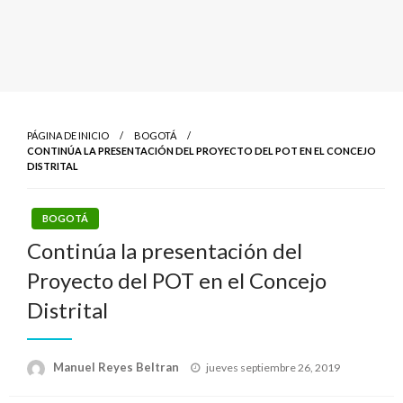
PÁGINA DE INICIO
BOGOTÁ
CONTINÚA LA PRESENTACIÓN DEL PROYECTO DEL POT EN EL CONCEJO
DISTRITAL
BOGOTÁ
Continúa la presentación del
Proyecto del POT en el Concejo
Distrital
Publicado
Manuel Reyes Beltran
jueves septiembre 26, 2019
el