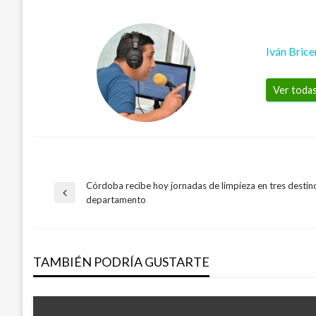
Iván Bric
Ver todas
Córdoba recibe hoy jornadas de limpieza en tres destin
Navegación
Entrada
departamento
anterior
de
TAMBIÉN PODRÍA GUSTARTE
entradas