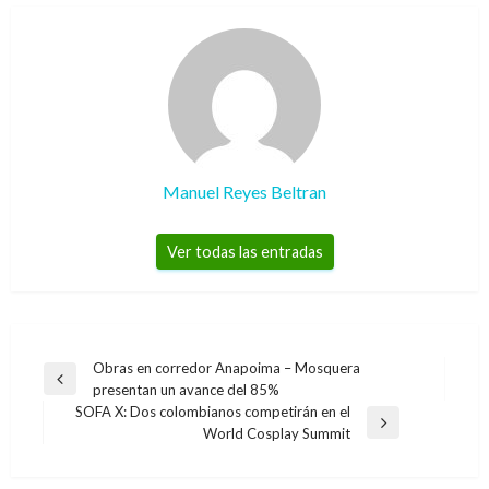
Manuel Reyes Beltran
Ver todas las entradas
Navegación
Obras en corredor Anapoima – Mosquera
Entrada
presentan un avance del 85%
de
anterior
SOFA X: Dos colombianos competirán en el
entradas
Entrada
World Cosplay Summit
siguiente