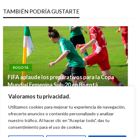
TAMBIÉN PODRÍA GUSTARTE
BOGOTÁ
CICLISMO
FIFA aplaude los preparativos para la Copa
DEPORTES
Carlos Oquendo encabeza delegación a la
Mundial Femenina Sub-20 en Bogotá
DEPORTES
Así quedaron los cuartos de final de la
Copa Mundo Supercross
Falcao volvió a entrenar con el Chelsea tras
Diana Becerra
martes junio 4, 2024
Valoramos tu privacidad.
Eurocopa 2012
Iván Briceño
viernes septiembre 28, 2018
recuperarse de su lesión
Utilizamos cookies para mejorar tu experiencia de navegación,
Geovany Quintero Gómez
martes junio 19, 2012
Andres Felipe Gama
ofrecerte anuncios o contenido personalizado y analizar
viernes marzo 4, 2016
nuestro tráfico. Al hacer clic en "Aceptar todo", das tu
consentimiento para el uso de cookies.