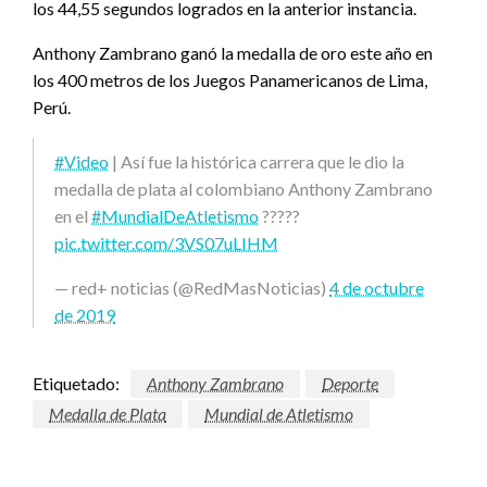
los 44,55 segundos logrados en la anterior instancia.
Anthony Zambrano ganó la medalla de oro este año en
los 400 metros de los Juegos Panamericanos de Lima,
Perú.
#Video
| Así fue la histórica carrera que le dio la
medalla de plata al colombiano Anthony Zambrano
en el
#MundialDeAtletismo
?????
pic.twitter.com/3VS07uLIHM
— red+ noticias (@RedMasNoticias)
4 de octubre
de 2019
Etiquetado:
Anthony Zambrano
Deporte
Medalla de Plata
Mundial de Atletismo