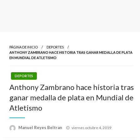
PÁGINA DE INICIO
DEPORTES
ANTHONY ZAMBRANO HACE HISTORIA TRAS GANAR MEDALLA DE PLATA
EN MUNDIAL DE ATLETISMO
DEPORTES
Anthony Zambrano hace historia tras
ganar medalla de plata en Mundial de
Atletismo
Publicado
Manuel Reyes Beltran
viernes octubre 4, 2019
el