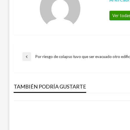
Ver todas
Navegación
Por riesgo de colapso tuvo que ser evacuado otro edific
Entrada
anterior
NOTICIA EXTRAORDINARIA
de
Caso Tumaco: Iglesia católica pide escla
campesinos
TAMBIÉN PODRÍA GUSTARTE
entradas
Manuel Reyes Beltran
jueves octubre 12, 2017