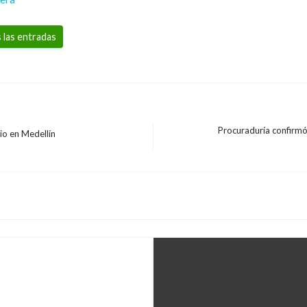
 las entradas
Procuraduría confirmó
io en Medellín
Entrada
siguiente
recer matanza de 7