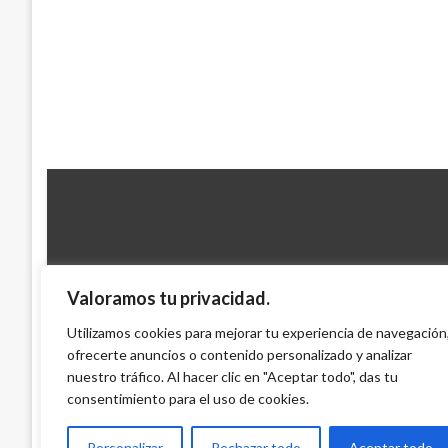
Valoramos tu privacidad.
ENTRETENIMIENTO
Juanes, Camila y Blades entre los latino
Utilizamos cookies para mejorar tu experiencia de navegación
Grammy
ofrecerte anuncios o contenido personalizado y analizar
nuestro tráfico. Al hacer clic en "Aceptar todo", das tu
Mary Gomez
domingo febrero 8, 2015
consentimiento para el uso de cookies.
Personalizar
Rechazar todo
Aceptar todo