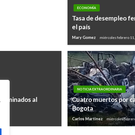
ECONOMÍA
Tasa de desempleo fem
el país
Mary Gomez
miércoles febrero 11
NOTICIA EXTRAORDINARIA
s nominados al
Cuatro muertos por ca
,
Bogota
Carlos Martinez
miércoles febrer