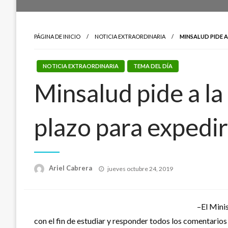
PÁGINA DE INICIO
NOTICIA EXTRAORDINARIA
MINSALUD PIDE 
NOTICIA EXTRAORDINARIA
TEMA DEL DÍA
Minsalud pide a la
plazo para expedir
Publicado
Ariel Cabrera
jueves octubre 24, 2019
el
–El Minis
con el fin de estudiar y responder todos los comentarios