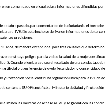
e, en un comunicado en el cual aclara informaciones difundidas por l
 de octubre pasado, para comentarios de la ciudadanía, el borrador 
 Embarazo-IVE. De este hecho se derivaron informaciones de tercero
iguientes precisiones:
13 años, de manera excepcional para tres causales que determinó l
azo constituya peligro para la vida o la salud de la mujer, certif
médico. 3. Cuando el embarazo sea el resultado de una conducta, de
n artificial o transferencia de ovulo fecundado no consentida, o de
ud y Protección Social emitir una regulación única para la IVE de a
s de sentencia SU 096, notificó al Ministerio de Salud y Protección 
e eliminen las barreras de acceso al IVE y se garanticen las condici