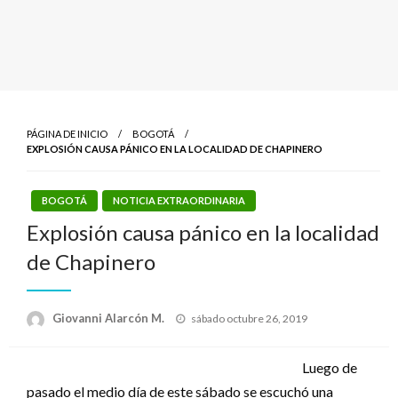
PÁGINA DE INICIO
BOGOTÁ
EXPLOSIÓN CAUSA PÁNICO EN LA LOCALIDAD DE CHAPINERO
BOGOTÁ
NOTICIA EXTRAORDINARIA
Explosión causa pánico en la localidad
de Chapinero
Publicado
Giovanni Alarcón M.
sábado octubre 26, 2019
el
Luego de
pasado el medio día de este sábado se escuchó una