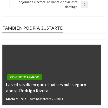
anterior
Por jornada electoral no habrá ciclovía este
entradas
Entrada
domingo
siguiente
DEPORTES
Resultados de la primera fecha de la Liga
Águila
TAMBIÉN PODRÍA GUSTARTE
Giovanni Alarcón M.
viernes enero 30, 2015
CONFLICTO ARMADO
Las cifras dicen que el país es más seguro
ahora: Rodrigo Rivera
Mario Murcia
domingo febrero 20, 2011