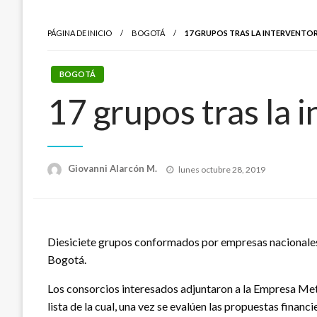
PÁGINA DE INICIO
BOGOTÁ
17 GRUPOS TRAS LA INTERVENTO
BOGOTÁ
17 grupos tras la 
Publicado
Giovanni Alarcón M.
lunes octubre 28, 2019
el
Diesiciete grupos conformados por empresas nacionales e
Bogotá.
Los consorcios interesados adjuntaron a la Empresa Metr
lista de la cual, una vez se evalúen las propuestas financi