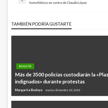
Navegación
Entrada
homofóbicos en contra de Claudia López
anterior
de
TAMBIÉN PODRÍA GUSTARTE
entradas
BOGOTÁ
Más de 3500 policías custodiarán la «Plaz
indignados» durante protestas
Margarita Bedoya
martes diciembre 10, 2013