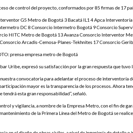
oceso de control del proyecto, conformados por 85 firmas de 17 paí
nterventor G5 Metro de Bogotá 3 Bacatá IL1 4 Apca Interventoría
Intermetro DC 8 Consorcio Intermetro Bogotá 9 Consorcio Super
o HITC Metro de Bogotá 13 Avanza Consorcio Interventor Metr
6 Consorcio Arcadis-Cemosa-Planes-Tekhnites 17 Consorcio Gerib
 FOTO: prensa empresa metro de Bogotá
 Uribe, expresó su satisfacción por la gran respuesta que tuvo la
 nuestra convocatoria para adelantar el proceso de interventoría 
participación mayor es la transparencia de los procesos. Ahora t
ue tendrá esta gran responsabilidad”, señaló.
ntrol y vigilancia, a nombre de la Empresa Metro, con el fin de gar
 mantenimiento de la Primera Línea del Metro de Bogotá se realice
a en el diseño de obras civiles, a nivel de ingeniería de detalle o 