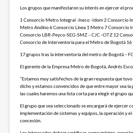
Los grupos que manifestaron su interés en ejercer el pr
1 Consorcio Metro Integral -Ineco -Idom 2 Consorcio I
Metro Andino 6 Consorcio Línea 1 Metro 7 Consorcio 
Consorcio LBR-Peyco-SEG-SMZ – CJC -OTZ 12 Consorci
Consorcio de Interventoría para el Metro de Bogotá 1
17 grupos tras la interventoría del metro de Bogotá –
El gerente de la Empresa Metro de Bogotá, Andrés Escobar
“Estamos muy satisfechos de la gran respuesta que tuvo
dicho y estamos convencidos de que entre mayor sea la 
las cuales haremos una lista corta para elegir el grupo q
El grupo que sea seleccionado se encargará de ejercer co
implementación de sistemas y equipos, la operación y el
concesión.
Los interesados debían certificar, como mínimo, experienci