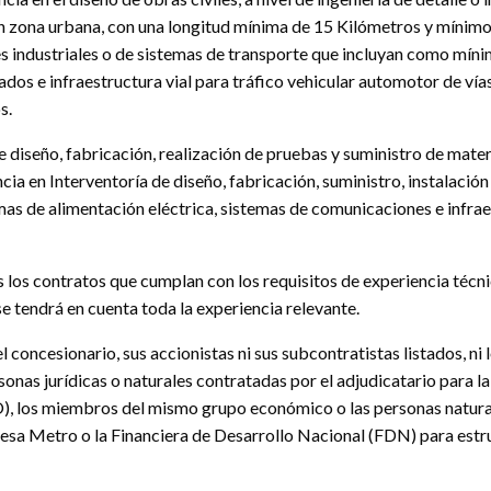
 en zona urbana, con una longitud mínima de 15 Kilómetros y mínimo
ones industriales o de sistemas de transporte que incluyan como mí
os e infraestructura vial para tráfico vehicular automotor de vías 
s.
 diseño, fabricación, realización de pruebas y suministro de materi
encia en Interventoría de diseño, fabricación, suministro, instalaci
mas de alimentación eléctrica, sistemas de comunicaciones e infrae
los contratos que cumplan con los requisitos de experiencia técnic
se tendrá en cuenta toda la experiencia relevante.
l concesionario, sus accionistas ni sus subcontratistas listados, n
sonas jurídicas o naturales contratadas por el adjudicatario para la 
, los miembros del mismo grupo económico o las personas naturales
esa Metro o la Financiera de Desarrollo Nacional (FDN) para estruc