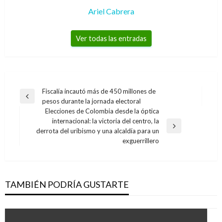
Ariel Cabrera
Ver todas las entradas
Navegación
Fiscalía incautó más de 450 millones de
Entrada
pesos durante la jornada electoral
de
anterior
Elecciones de Colombia desde la óptica
entradas
internacional: la victoria del centro, la
Entrada
derrota del uribismo y una alcaldía para un
siguiente
exguerrillero
TAMBIÉN PODRÍA GUSTARTE