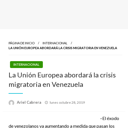
PÁGINA DE INICIO
INTERNACIONAL
LA UNIÓN EUROPEA ABORDARÁ LA CRISIS MIGRATORIA EN VENEZUELA
INTERNACIONAL
La Unión Europea abordará la crisis
migratoria en Venezuela
Publicado
Ariel Cabrera
lunes octubre 28, 2019
el
–El éxodo
de venezolanos va aumentando a medida que pasan los