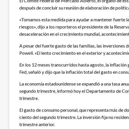
El Comité Federal de Mercado Abierto, el órgano de estab
después de concluir su reunión de elaboración de políti
«Tomamos esta medida para ayudar a mantener fuerte la 
riesgos», dijo a los reporteros el presidente de la Reser
desaceleración en el crecimiento mundial, acontecimiento
A pesar del fuerte gasto de las familias, las inversiones
Powell. «El lento crecimiento en el exterior y acontecim
En los 12 meses transcurridos hasta agosto, la inflación 
Fed, señaló y dijo que la inflación total del gasto en con
La economía estadounidense se expandió a una tasa anual 
segundo trimestre, informó hoy el Departamento de Come
trimestre.
El gasto de consumo personal, que representa más de dos t
ciento del segundo trimestre. La inversión fija no residen
trimestre anterior.