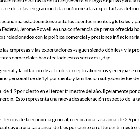
lecimiento de tasas de la Fed, recortó el rango objetivo para la ta
cas de dos días, en gran medida conforme a las expectativas del me
economía estadounidense ante los acontecimientos globales y par
va Federal, Jerome Powell, en una conferencia de prensa ofrecida ho
s relacionados con la política comercial y presiones inflacionaria
 de las empresas y las exportaciones «siguen siendo débiles» y la pr
ientos comerciales han afectado estos sectores», dijo.
general y la inflación de artículos excepto alimentos y energía se 
sumo personal fue de 1,4 por ciento y la inflación subyacente fue de 
de 1,9 por ciento en el tercer trimestre del año, ligeramente por 
rcio. Esto representa una nueva desaceleración respecto de la tas
ercios de la economía general, creció a una tasa anual de 2,9 por c
cial cayó a una tasa anual de tres por ciento en el tercer trimestre