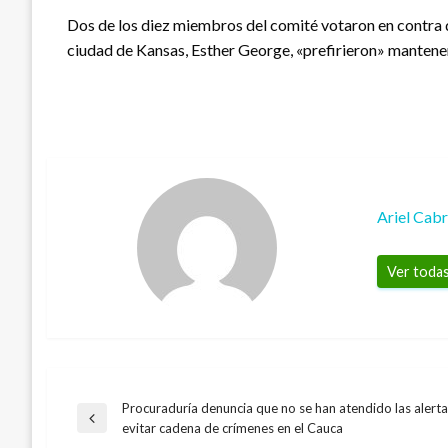
Dos de los diez miembros del comité votaron en contra de
ciudad de Kansas, Esther George, «prefirieron» mantener e
Ariel Cab
Ver todas
Procuraduría denuncia que no se han atendido las alert
Navegación
Entrada
evitar cadena de crímenes en el Cauca
anterior