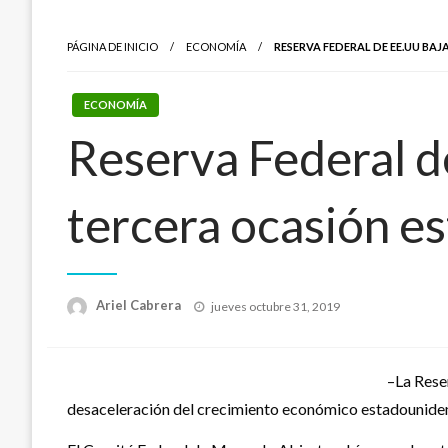
PÁGINA DE INICIO
ECONOMÍA
RESERVA FEDERAL DE EE.UU BAJ
ECONOMÍA
Reserva Federal d
tercera ocasión e
Publicado
Ariel Cabrera
jueves octubre 31, 2019
el
–La Rese
desaceleración del crecimiento económico estadounidense