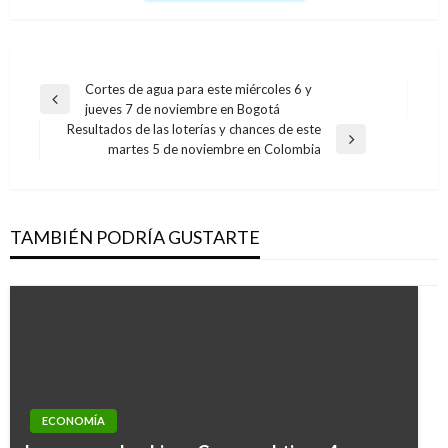
Navegación
Cortes de agua para este miércoles 6 y
Entrada
jueves 7 de noviembre en Bogotá
de
anterior
Resultados de las loterías y chances de este
entradas
Entrada
martes 5 de noviembre en Colombia
siguiente
TAMBIÉN PODRÍA GUSTARTE
ECONOMÍA