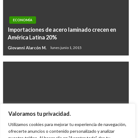
ECONOMÍA
Importaciones de acero laminado crecen en
América Latina 20%
Giovanni Alarcón M.
lunes junio 1, 2015
ECONOMÍA
Valoramos tu privacidad.
Tasa de interés sube 0.25%
Utilizamos cookies para mejorar tu experiencia de navegación,
Mario Murcia
ofrecerte anuncios o contenido personalizado y analizar
viernes febrero 25, 2011
nuestro tráfico. Al hacer clic en "Aceptar todo", das tu