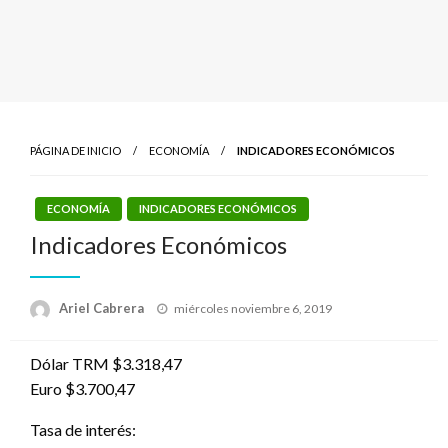
PÁGINA DE INICIO
ECONOMÍA
INDICADORES ECONÓMICOS
ECONOMÍA
INDICADORES ECONÓMICOS
Indicadores Económicos
Publicado
Ariel Cabrera
miércoles noviembre 6, 2019
el
Dólar TRM $3.318,47
Euro $3.700,47
Tasa de interés: