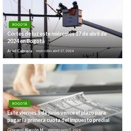
BOGOTÁ
Cortes de luz este miércoles 17 de abril de
2024 en Bogotá
Ariel Cabrera
miércoles abril 17, 2024
BOGOTÁ
Este viernes 5 de junio vence el plazo para
pagar la primera cuota del impuesto predial
Giovanni Alarcón M.
viernes junio 5, 2026