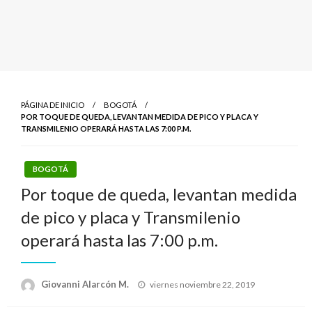
PÁGINA DE INICIO
BOGOTÁ
POR TOQUE DE QUEDA, LEVANTAN MEDIDA DE PICO Y PLACA Y
TRANSMILENIO OPERARÁ HASTA LAS 7:00 P.M.
BOGOTÁ
Por toque de queda, levantan medida
de pico y placa y Transmilenio
operará hasta las 7:00 p.m.
Publicado
Giovanni Alarcón M.
viernes noviembre 22, 2019
el