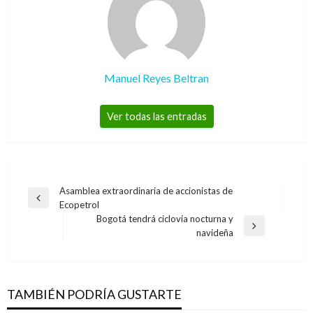
Manuel Reyes Beltran
Ver todas las entradas
Navegación
Asamblea extraordinaria de accionistas de
Entrada
Ecopetrol
de
anterior
Bogotá tendrá ciclovía nocturna y
entradas
Entrada
navideña
siguiente
NACIONAL
Instalarán Comisión de Alto Nivel para
atender a Tumaco
TAMBIÉN PODRÍA GUSTARTE
Manuel Reyes Beltran
jueves junio 28, 2018