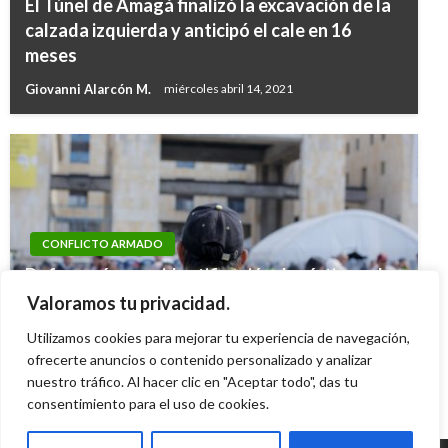
El Túnel de Amagá finalizó la excavación de la
calzada izquierda y anticipó el cale en 16
meses
Giovanni Alarcón M.
miércoles abril 14, 2021
CONFLICTO ARMADO
Defensoría urge identificación de víctimas de
la Unión Patriótica, como paso indispensable
Valoramos tu privacidad.
para acceder a las indemnizaciones
Utilizamos cookies para mejorar tu experiencia de navegación,
Ariel Cabrera
ofrecerte anuncios o contenido personalizado y analizar
lunes septiembre 8, 2025
nuestro tráfico. Al hacer clic en "Aceptar todo", das tu
consentimiento para el uso de cookies.