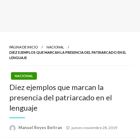
PÁGINA DE INICIO
NACIONAL
DIEZ EJEMPLOS QUE MARCAN LA PRESENCIA DEL PATRIARCADO EN EL
LENGUAJE
NACIONAL
Diez ejemplos que marcan la
presencia del patriarcado en el
lenguaje
Publicado
Manuel Reyes Beltran
jueves noviembre 28, 2019
el