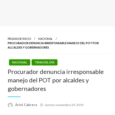
PÁGINA DE INICIO
NACIONAL
PROCURADOR DENUNCIA IRRESPONSABLE MANEJO DEL POT POR
ALCALDES Y GOBERNADORES
NACIONAL
TEMA DEL DÍA
Procurador denuncia irresponsable
manejo del POT por alcaldes y
gobernadores
Publicado
Ariel Cabrera
viernes noviembre 29, 2019
el