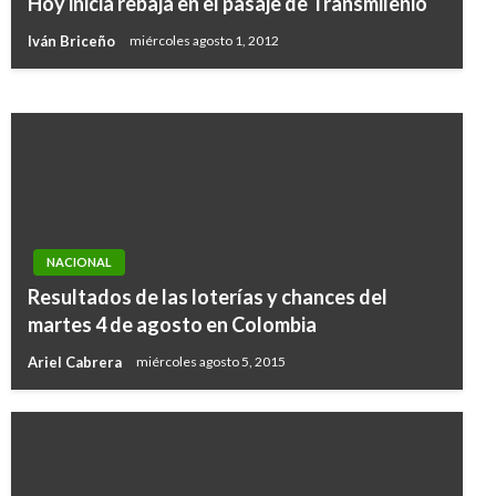
Hoy inicia rebaja en el pasaje de Transmilenio
Parte de la Convención de Ottawa
Iván Briceño
miércoles agosto 1, 2012
Giovanni Alarcón M.
lunes noviembre 28, 2016
NACIONAL
Resultados de las loterías y chances del
martes 4 de agosto en Colombia
Ariel Cabrera
miércoles agosto 5, 2015