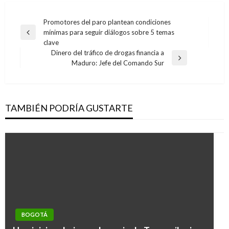
Navegación
Promotores del paro plantean condiciones
mínimas para seguir diálogos sobre 5 temas
de
Entrada
clave
anterior
entradas
Dinero del tráfico de drogas financia a
Entrada
Maduro: Jefe del Comando Sur
siguiente
TAMBIÉN PODRÍA GUSTARTE
NACIONAL
Colombia presentará avances en desminado
BOGOTÁ
humanitario en XV Conferencia de Estados