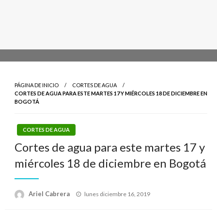
PÁGINA DE INICIO
CORTES DE AGUA
CORTES DE AGUA PARA ESTE MARTES 17 Y MIÉRCOLES 18 DE DICIEMBRE EN
BOGOTÁ
CORTES DE AGUA
Cortes de agua para este martes 17 y
miércoles 18 de diciembre en Bogotá
Publicado
Ariel Cabrera
lunes diciembre 16, 2019
el