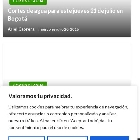
CORTES DE AGUA
Cortes de agua para este jueves 21 de julio en
Bogotá
Ariel Cabrera
miércoles julio 20, 2016
CORTES DE AGUA
Cortes de agua para este martes 24 y
Valoramos tu privacidad.
miércoles 25 de julio en Bogotá
Utilizamos cookies para mejorar tu experiencia de navegación,
ofrecerte anuncios o contenido personalizado y analizar
Ariel Cabrera
martes julio 24, 2018
nuestro tráfico. Al hacer clic en "Aceptar todo", das tu
consentimiento para el uso de cookies.