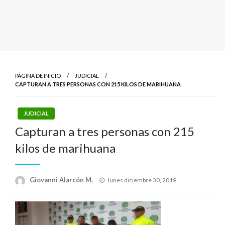
PÁGINA DE INICIO
JUDICIAL
CAPTURAN A TRES PERSONAS CON 215 KILOS DE MARIHUANA
JUDICIAL
Capturan a tres personas con 215
kilos de marihuana
Publicado
Giovanni Alarcón M.
lunes diciembre 30, 2019
el