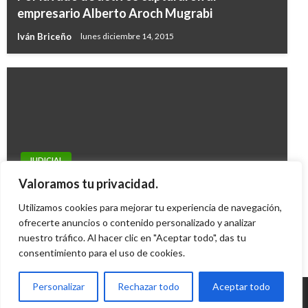
empresario Alberto Aroch Mugrabi
Iván Briceño
lunes diciembre 14, 2015
JUDICIAL
Ejército capturó a 16 integrantes de ‘combos’
Valoramos tu privacidad.
de Medellín
Utilizamos cookies para mejorar tu experiencia de navegación,
Iván Briceño
ofrecerte anuncios o contenido personalizado y analizar
sábado enero 15, 2011
nuestro tráfico. Al hacer clic en "Aceptar todo", das tu
consentimiento para el uso de cookies.
Personalizar
Rechazar todo
Aceptar todo
© Radio Santa Fe 1070 am