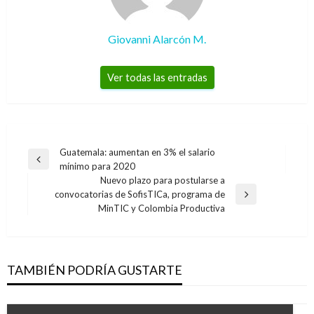
Giovanni Alarcón M.
Ver todas las entradas
Navegación
Guatemala: aumentan en 3% el salario
Entrada
mínimo para 2020
de
anterior
Nuevo plazo para postularse a
entradas
convocatorias de SofisTICa, programa de
Entrada
MinTIC y Colombia Productiva
siguiente
TAMBIÉN PODRÍA GUSTARTE