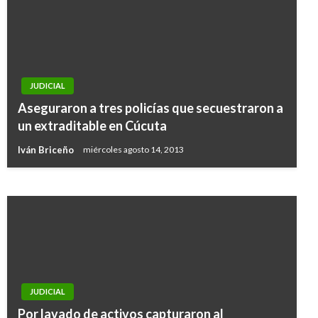
JUDICIAL
JUDICIAL
Secuestradores de sobrina de Gabriel García
Aseguraron a tres policías que secuestraron a
Márquez exigen US$ 5 millones por su
un extraditable en Cúcuta
liberación
Iván Briceño
miércoles agosto 14, 2013
Iván Briceño
jueves noviembre 1, 2018
JUDICIAL
Por lavado de activos capturaron al