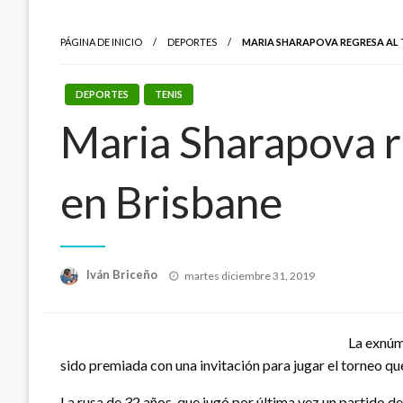
PÁGINA DE INICIO
DEPORTES
MARIA SHARAPOVA REGRESA AL T
DEPORTES
TENIS
Maria Sharapova re
en Brisbane
Publicado
Iván Briceño
martes diciembre 31, 2019
el
La exnúm
sido premiada con una invitación para jugar el torneo qu
La rusa de 32 años, que jugó por última vez un partido 