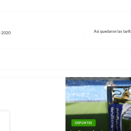
Así quedaron las tari
de 2020
Entrada
siguiente
e al ‘Tren’ Valencia
DEPORTES
el Fútbol
DEPORTES
,