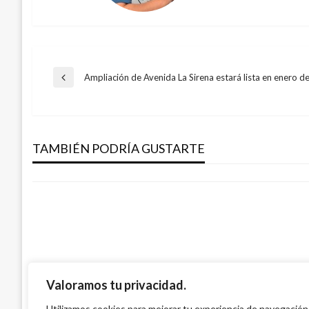
Navegación
Ampliación de Avenida La Sirena estará lista en enero 
Entrada
anterior
de
DEPORTES
El próximo domingo en El Campín homenaj
TAMBIÉN PODRÍA GUSTARTE
entradas
Iván Briceño
miércoles febrero 24, 2010
Valoramos tu privacidad.
DEPORTES
Junior campeón del Torneo Finalización d
Utilizamos cookies para mejorar tu experiencia de navegación