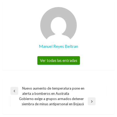
Manuel Reyes Beltran
Ver todas las entradas
Navegación
Nuevo aumento de temperatura pone en
Entrada
alerta a bomberos en Australia
de
anterior
Gobierno exige a grupos armados detener
entradas
Entrada
siembra de minas antipersonal en Bojayá
siguiente