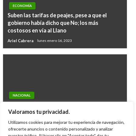
ECONOMÍA
Suben las tarifas de peajes, pese a que el
gobierno había dicho que No; los más
costosos en vía al Llano
Ariel Cabrera
lunes enero 16, 2023
NACIONAL
NACIONAL
100 y más advertencias a las autoridades
Resultados de las loterías y chances de este
Valoramos tu privacidad.
territoriales de Nariño y Putumayo
lunes 8 de junio en Colombia
Utilizamos cookies para mejorar tu experiencia de navegación,
Giovanni Alarcón M.
jueves marzo 3, 2016
Ariel Cabrera
ofrecerte anuncios o contenido personalizado y analizar
martes junio 9, 2020
nuestro tráfico. Al hacer clic en "Aceptar todo", das tu