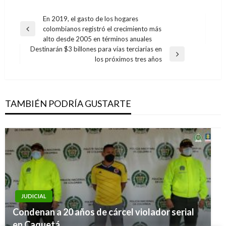
Navegación
En 2019, el gasto de los hogares
colombianos registró el crecimiento más
de
Entrada
alto desde 2005 en términos anuales
anterior
entradas
Destinarán $3 billones para vías terciarias en
Entrada
los próximos tres años
siguiente
TAMBIÉN PODRÍA GUSTARTE
NACIONAL
JUDICIAL
NACIONAL
Nuevo impulso de 18,4 millones de dólares del
Condenan a 20 años de cárcel violador serial
NACIONAL
Denuncian que 84 menores de 14 años han
Fondo Mundial para el Medio Ambiente (GEF)
en Caquetá