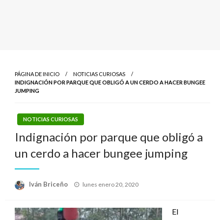
PÁGINA DE INICIO
NOTICIAS CURIOSAS
INDIGNACIÓN POR PARQUE QUE OBLIGÓ A UN CERDO A HACER BUNGEE
JUMPING
NOTICIAS CURIOSAS
Indignación por parque que obligó a
un cerdo a hacer bungee jumping
Publicado
Iván Briceño
lunes enero 20, 2020
el
El