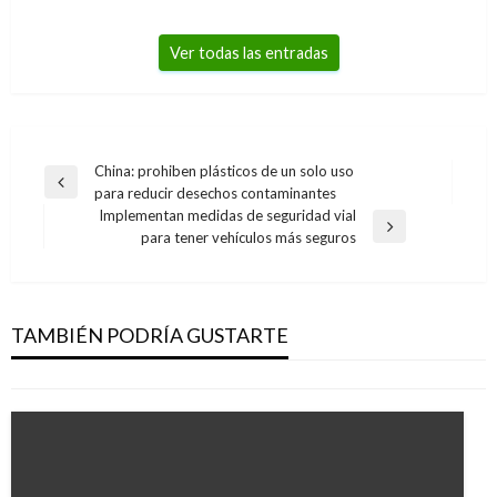
Ver todas las entradas
Navegación
China: prohiben plásticos de un solo uso
Entrada
para reducir desechos contaminantes
de
anterior
Implementan medidas de seguridad vial
entradas
Entrada
para tener vehículos más seguros
siguiente
NOTICIAS CURIOSAS
Falta de agua en el Canal de Panamá por el
cambio climático
TAMBIÉN PODRÍA GUSTARTE
Iván Briceño
miércoles enero 1, 2020