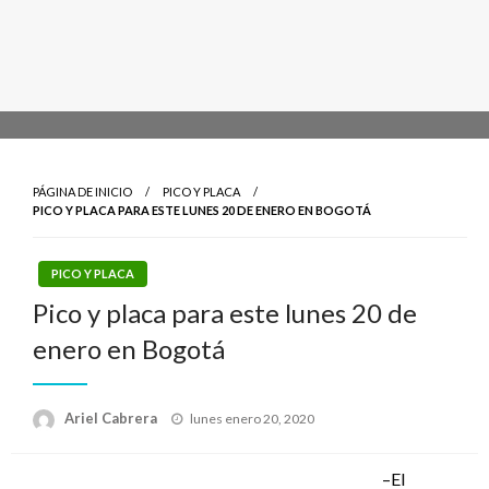
PÁGINA DE INICIO
PICO Y PLACA
PICO Y PLACA PARA ESTE LUNES 20 DE ENERO EN BOGOTÁ
PICO Y PLACA
Pico y placa para este lunes 20 de
enero en Bogotá
Publicado
Ariel Cabrera
lunes enero 20, 2020
el
–El