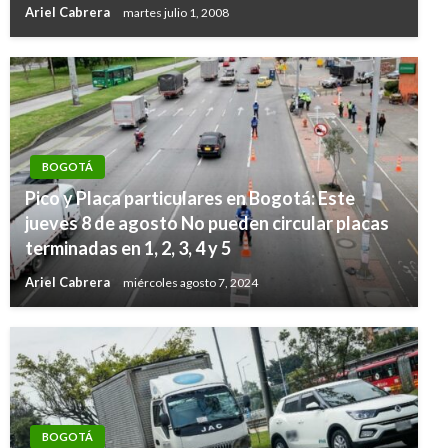
Ariel Cabrera
martes julio 1, 2008
BOGOTÁ
Pico y Placa particulares en Bogotá: Este
jueves 8 de agosto No pueden circular placas
terminadas en 1, 2, 3, 4 y 5
Ariel Cabrera
miércoles agosto 7, 2024
BOGOTÁ