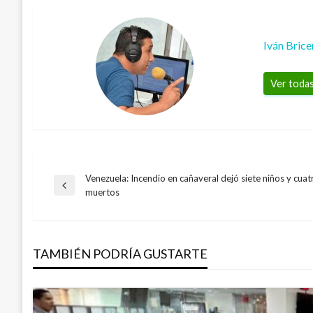
Iván Bric
Ver todas
Venezuela: Incendio en cañaveral dejó siete niños y cuat
Navegación
Entrada
muertos
anterior
de
TAMBIÉN PODRÍA GUSTARTE
entradas