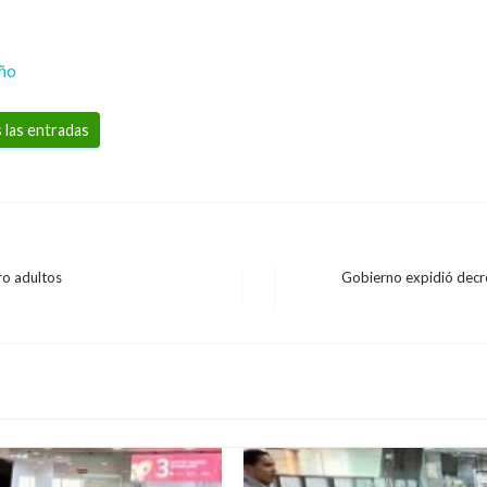
eño
 las entradas
ro adultos
Gobierno expidió decre
Entrada
siguiente