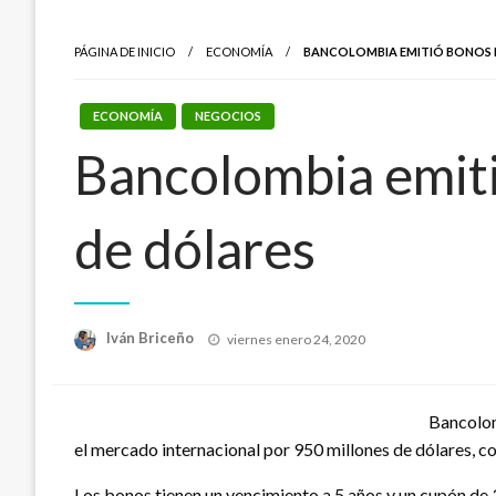
PÁGINA DE INICIO
ECONOMÍA
BANCOLOMBIA EMITIÓ BONOS EN
ECONOMÍA
NEGOCIOS
Bancolombia emiti
de dólares
Publicado
Iván Briceño
viernes enero 24, 2020
el
Bancolom
el mercado internacional por 950 millones de dólares, 
Los bonos tienen un vencimiento a 5 años y un cupón d