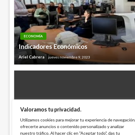
ECONOMÍA
Indicadores Económicos
Ariel Cabrera
jueves noviembre 9, 2023
Valoramos tu privacidad.
ECONOMÍA
Utilizamos cookies para mejorar tu experiencia de navegación
ofrecerte anuncios o contenido personalizado y analizar
Banco Agrario lanza la nueva línea Maíz
nuestro tráfico. Al hacer clic en "Aceptar todo", das tu