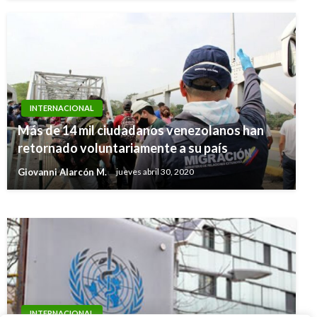
INTERNACIONAL
INTERNACIONAL
Más de 14 mil ciudadanos venezolanos han
Tiroteo en Canadá deja 4 muertos, entre ellos
retornado voluntariamente a su país
2 policías
Giovanni Alarcón M.
jueves abril 30, 2020
Ariel Cabrera
viernes agosto 10, 2018
INTERNACIONAL