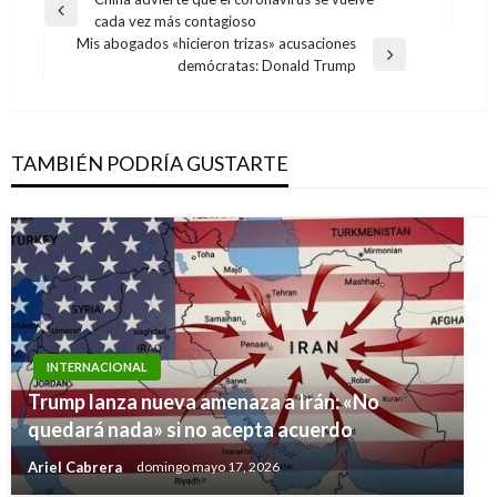
Navegación
Entrada
cada vez más contagioso
de
anterior
Mis abogados «hicieron trizas» acusaciones
entradas
Entrada
demócratas: Donald Trump
siguiente
TAMBIÉN PODRÍA GUSTARTE
INTERNACIONAL
Trump lanza nueva amenaza a Irán: «No
quedará nada» si no acepta acuerdo
Ariel Cabrera
domingo mayo 17, 2026