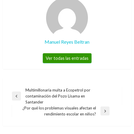
Manuel Reyes Beltran
Ver todas las entradas
Navegación
Multimillonaria multa a Ecopetrol por
contaminación del Pozo Lisama en
de
Entrada
Santander
anterior
entradas
¿Por qué los problemas visuales afectan el
Entrada
rendimiento escolar en niños?
CIENCIA Y TECNOLOGÍA
siguiente
CIENCIA Y TECNOLOGÍA
Estudio revela que los smartphones son
Nvidia crea acelerador más rápido del mundo
CIENCIA Y TECNOLOGÍA