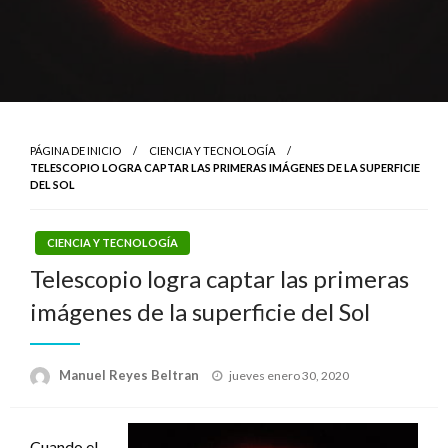
PÁGINA DE INICIO
CIENCIA Y TECNOLOGÍA
TELESCOPIO LOGRA CAPTAR LAS PRIMERAS IMÁGENES DE LA SUPERFICIE
DEL SOL
CIENCIA Y TECNOLOGÍA
Telescopio logra captar las primeras
imágenes de la superficie del Sol
Publicado
Manuel Reyes Beltran
jueves enero 30, 2020
el
Cuando el