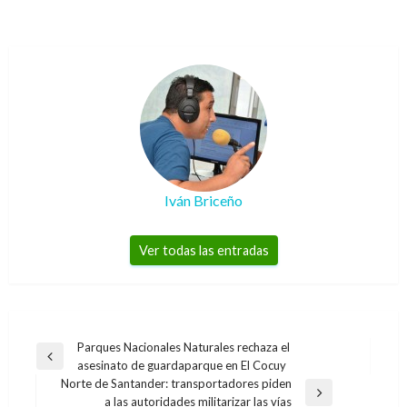
Iván Briceño
Ver todas las entradas
Navegación
Parques Nacionales Naturales rechaza el
Entrada
asesinato de guardaparque en El Cocuy
de
anterior
Norte de Santander: transportadores piden
entradas
Entrada
a las autoridades militarizar las vías