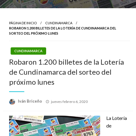
PÁGINA DE INICIO
CUNDINAMARCA
ROBARON 1.200 BILLETES DE LA LOTERÍA DE CUNDINAMARCA DEL
SORTEO DEL PRÓXIMO LUNES
CUNDINAMARCA
Robaron 1.200 billetes de la Lotería
de Cundinamarca del sorteo del
próximo lunes
Publicado
Iván Briceño
jueves febrero 6, 2020
el
La Lotería
de