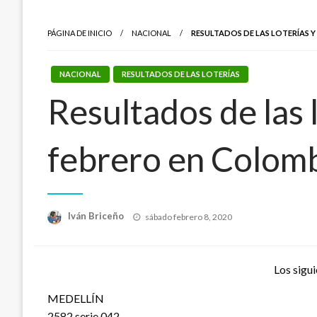
PÁGINA DE INICIO
NACIONAL
RESULTADOS DE LAS LOTERÍAS Y
NACIONAL
RESULTADOS DE LAS LOTERÍAS
Resultados de las 
febrero en Colom
Publicado
Iván Briceño
sábado febrero 8, 2020
el
Los sigui
MEDELLÍN
2582 serie 042