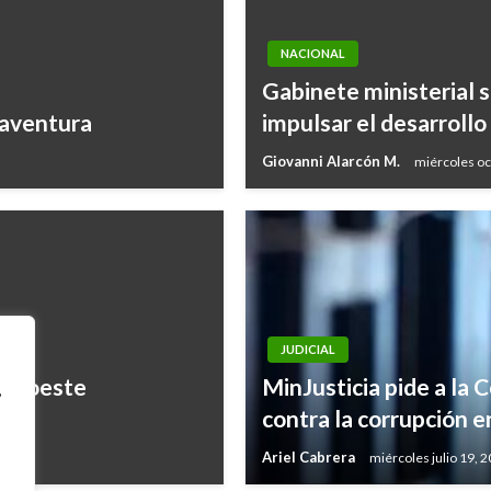
NACIONAL
Gabinete ministerial s
naventura
impulsar el desarrollo
Giovanni Alarcón M.
miércoles oc
JUDICIAL
 suroeste
MinJusticia pide a la 
,
contra la corrupción e
Ariel Cabrera
miércoles julio 19, 