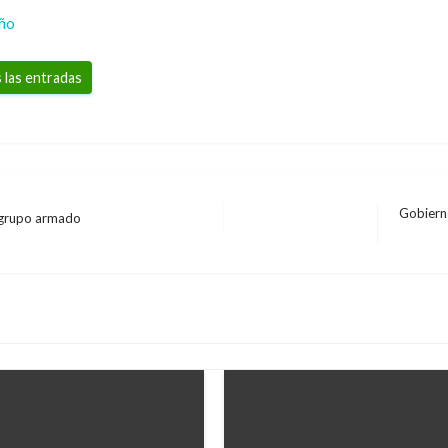
eño
 las entradas
Gobiern
 grupo armado
Entrada
siguient