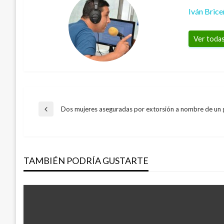
Iván Bric
Ver todas
Navegación
Dos mujeres aseguradas por extorsión a nombre de un
Entrada
anterior
de
TAMBIÉN PODRÍA GUSTARTE
entradas