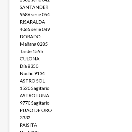
SANTANDER
9686 serie 054
RISARALDA
4065 serie 089
DORADO
Mañana 8285
Tarde 1595
CULONA
Día 8350
Noche 9134
ASTRO SOL
1520 Sagitario
ASTRO LUNA
9770 Sagitario
PIJAO DE ORO
3332
PAISITA