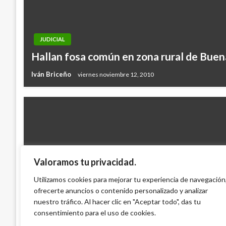
JUDICIAL
Hallan fosa común en zona rural de Bue
Iván Briceño
viernes noviembre 12, 2010
Valoramos tu privacidad.
NACIONAL
Fueron dos sismos los que sacudieron el
Utilizamos cookies para mejorar tu experiencia de navegación
ofrecerte anuncios o contenido personalizado y analizar
colombiano
nuestro tráfico. Al hacer clic en "Aceptar todo", das tu
Iván Briceño
jueves enero 9, 2014
consentimiento para el uso de cookies.