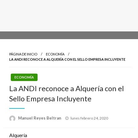
PÁGINA DE INICIO
ECONOMÍA
LA ANDI RECONOCE A ALQUERÍA CON EL SELLO EMPRESA INCLUYENTE
ECONOMÍA
La ANDI reconoce a Alquería con el
Sello Empresa Incluyente
Publicado
Manuel Reyes Beltran
lunes febrero 24, 2020
el
Alquería