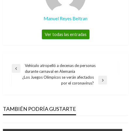
Manuel Reyes Beltran
Ver todas las entradas
Navegación
Vehículo atropelló a decenas de personas
Entrada
durante carnaval en Alemania
de
anterior
¿Los Juegos Olímpicos se verán afectados
entradas
Entrada
por el coronavirus?
siguiente
ECONOMÍA
Reglamentan Ley de Pago en Plazos Justos
TAMBIÉN PODRÍA GUSTARTE
Giovanni Alarcón M.
miércoles diciembre 23, 2020