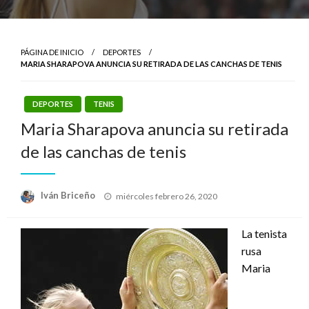
PÁGINA DE INICIO
DEPORTES
MARIA SHARAPOVA ANUNCIA SU RETIRADA DE LAS CANCHAS DE TENIS
DEPORTES
TENIS
Maria Sharapova anuncia su retirada
de las canchas de tenis
Publicado
Iván Briceño
miércoles febrero 26, 2020
el
La tenista
rusa
Maria