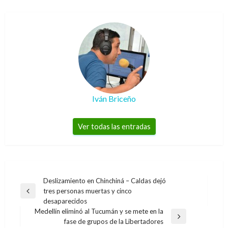
Iván Briceño
Ver todas las entradas
Navegación
Deslizamiento en Chinchiná – Caldas dejó
tres personas muertas y cinco
de
Entrada
desaparecidos
anterior
entradas
Medellín eliminó al Tucumán y se mete en la
Entrada
fase de grupos de la Libertadores