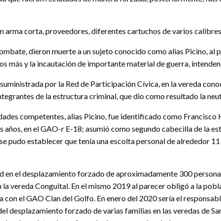
un arma corta, proveedores, diferentes cartuchos de varios calibres
 combate, dieron muerte a un sujeto conocido como alias Picino, al p
etos más y la incautación de importante material de guerra, intende
 suministrada por la Red de Participación Cívica, en la vereda cono
tegrantes de la estructura criminal, que dio como resultado la neu
ades competentes, alias Picino, fue identificado como Francisco H
res años, en el GAO-r E-18; asumió como segundo cabecilla de la es
y se pudo establecer que tenía una escolta personal de alrededor 1
ad en el desplazamiento forzado de aproximadamente 300 personas e
 la vereda Conguital. En el mismo 2019 al parecer obligó a la pob
 con el GAO Clan del Golfo. En enero del 2020 sería el responsabl
del desplazamiento forzado de varias familias en las veredas de Sa