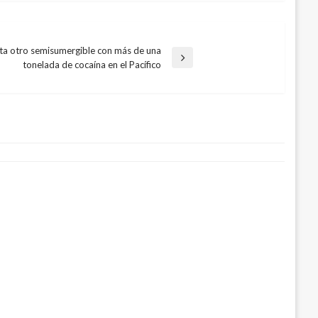
ta otro semisumergible con más de una
tonelada de cocaína en el Pacífico
el conflicto armado Colombiano en San
iembre 18, 2019