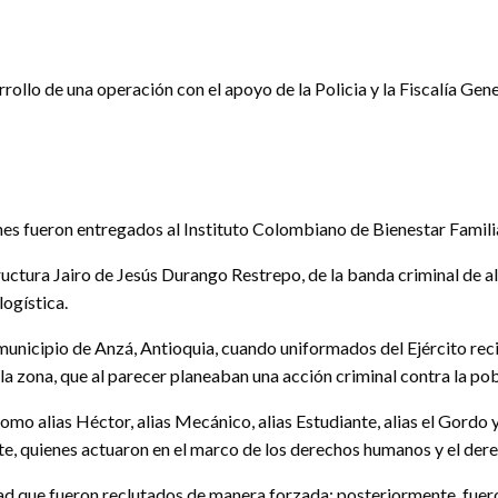
rollo de una operación con el apoyo de la Policia y la Fiscalía Gene
nes fueron entregados al Instituto Colombiano de Bienestar Famili
tura Jairo de Jesús Durango Restrepo, de la banda criminal de alias
logística.
, municipio de Anzá, Antioquia, cuando uniformados del Ejército re
a zona, que al parecer planeaban una acción criminal contra la pobl
mo alias Héctor, alias Mecánico, alias Estudiante, alias el Gordo y 
e, quienes actuaron en el marco de los derechos humanos y el dere
d que fueron reclutados de manera forzada; posteriormente, fuer