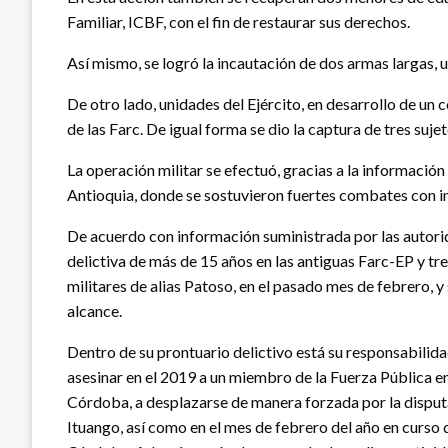
Familiar, ICBF, con el fin de restaurar sus derechos.
Así mismo, se logró la incautación de dos armas largas, 
De otro lado, unidades del Ejército, en desarrollo de un
de las Farc. De igual forma se dio la captura de tres suj
La operación militar se efectuó, gracias a la información
Antioquia, donde se sostuvieron fuertes combates con in
De acuerdo con información suministrada por las autorid
delictiva de más de 15 años en las antiguas Farc-EP y t
militares de alias Patoso, en el pasado mes de febrero, 
alcance.
Dentro de su prontuario delictivo está su responsabilid
asesinar en el 2019 a un miembro de la Fuerza Pública en
Córdoba, a desplazarse de manera forzada por la disputa
Ituango, así como en el mes de febrero del año en curso 