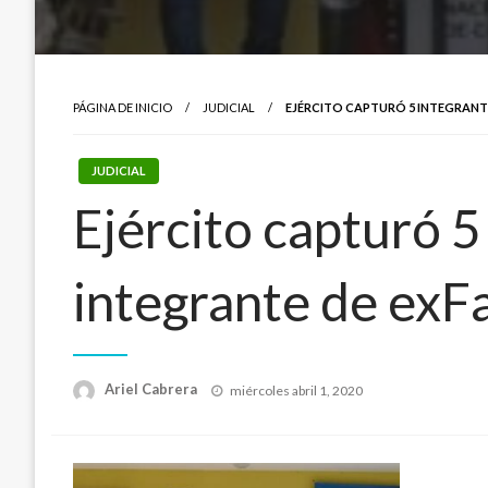
PÁGINA DE INICIO
JUDICIAL
EJÉRCITO CAPTURÓ 5 INTEGRANTE
JUDICIAL
Ejército capturó 5 
integrante de exF
Publicado
Ariel Cabrera
miércoles abril 1, 2020
el