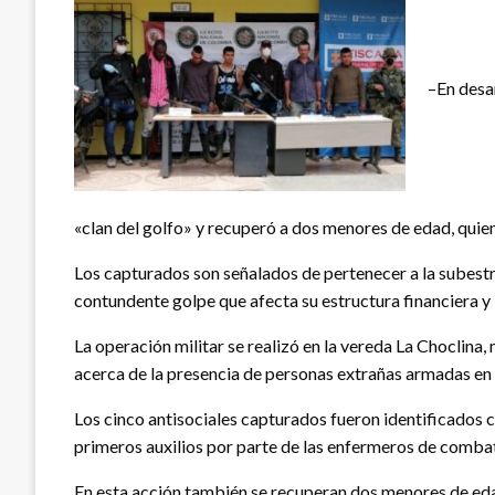
–En desar
«clan del golfo» y recuperó a dos menores de edad, quie
Los capturados son señalados de pertenecer a la subestruc
contundente golpe que afecta su estructura financiera y 
La operación militar se realizó en la vereda La Choclina
acerca de la presencia de personas extrañas armadas en l
Los cinco antisociales capturados fueron identificados co
primeros auxilios por parte de las enfermeros de combat
En esta acción también se recuperan dos menores de eda