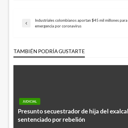
Industriales colombianos aportan $45 mil millones para 
Navegación
Entrada
emergencia por coronavirus
anterior
de
TAMBIÉN PODRÍA GUSTARTE
entradas
JUDICIAL
Presunto secuestrador de hija del exalca
sentenciado por rebelión