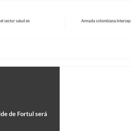
el sector salud en
Armada colombiana intercep
Entrada
JUDICIAL
siguiente
Atienden a víctimas d
José, Costa Rica
Manuel Reyes Beltran
lunes nov
lde de Fortul será