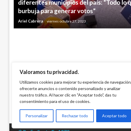
diferentes municipios del país: “Todo lo 
Organización Mundial de Sanidad Animal r
burbuja para generar votos”
estatus de libre de fiebre aftosa por vac
Ariel Cabrera
viernes octubre 27, 2023
Giovanni Alarcón M.
lunes diciembre 11, 2017
Valoramos tu privacidad.
Utilizamos cookies para mejorar tu experiencia de navegación
ofrecerte anuncios o contenido personalizado y analizar
nuestro tráfico. Al hacer clic en "Aceptar todo", das tu
consentimiento para el uso de cookies.
Personalizar
Rechazar todo
Aceptar todo