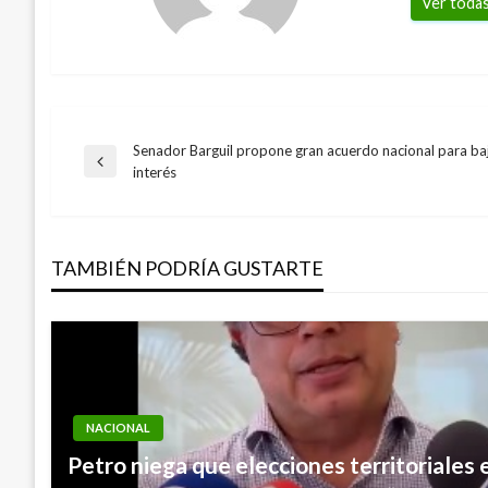
Ver todas
Senador Barguil propone gran acuerdo nacional para baj
Navegación
Entrada
interés
anterior
de
TAMBIÉN PODRÍA GUSTARTE
entradas
NACIONAL
Petro niega que elecciones territoriales 
NACIONAL