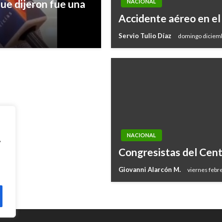
que dijeron fue una
NACIONAL
estituye al país
Accidente aéreo en el
unación
Servio Tulio Díaz
domingo diciemb
NACIONAL
,
Congresistas del Cent
Giovanni Alarcón M.
viernes febr