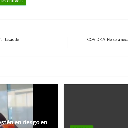
 las entradas
ar tasas de
COVID-19: No será neces
Entrada
siguiente
estén en riesgo en