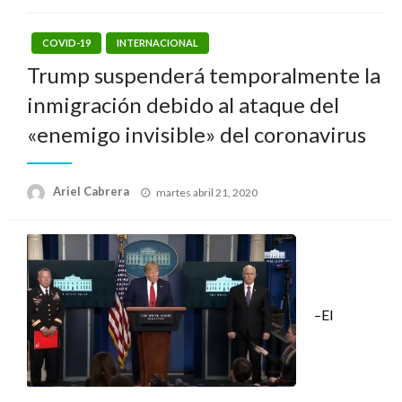
COVID-19
INTERNACIONAL
Trump suspenderá temporalmente la
inmigración debido al ataque del
«enemigo invisible» del coronavirus
Publicado
Ariel Cabrera
martes abril 21, 2020
el
–El