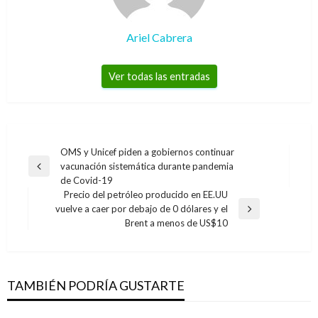
Ariel Cabrera
Ver todas las entradas
Navegación
OMS y Unicef piden a gobiernos continuar
vacunación sistemática durante pandemia
de
Entrada
de Covid-19
anterior
entradas
Precio del petróleo producido en EE.UU
vuelve a caer por debajo de 0 dólares y el
Entrada
Brent a menos de US$10
siguiente
TAMBIÉN PODRÍA GUSTARTE