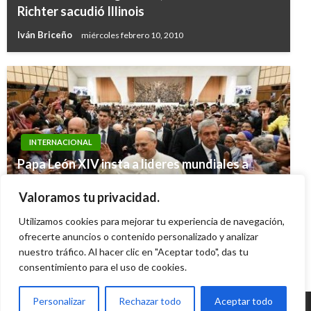
Richter sacudió Illinois
Iván Briceño
miércoles febrero 10, 2010
INTERNACIONAL
Papa León XIV insta a lideres mundiales a
INTERNACIONAL
negociar y callar las armas y se ofrece como
Sismo de 6,3 grados estremeció el norte de
Valoramos tu privacidad.
mediador
Chile
Utilizamos cookies para mejorar tu experiencia de navegación,
Ariel Cabrera
miércoles mayo 14, 2025
ofrecerte anuncios o contenido personalizado y analizar
Andres Felipe Gama
domingo noviembre 1, 2015
nuestro tráfico. Al hacer clic en "Aceptar todo", das tu
consentimiento para el uso de cookies.
Personalizar
Rechazar todo
Aceptar todo