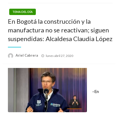
TEMA DEL DÍA
En Bogotá la construcción y la
manufactura no se reactivan; siguen
suspendidas: Alcaldesa Claudia López
Publicado
Ariel Cabrera
lunes abril 27, 2020
el
–En