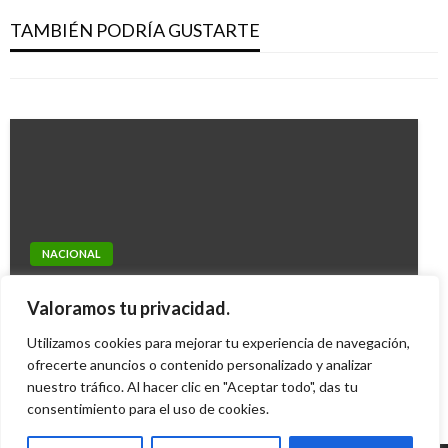
Guaidó; apresa a diputado Roberto Marrero y
Amazon
TAMBIÉN PODRÍA GUSTARTE
allana casa de Sergio Vergara
Ariel Cabrera
martes junio 4, 2019
Ariel Cabrera
jueves marzo 21, 2019
NACIONAL
NACIONAL
Hernando Bernal Andrade y su eco a través
Duque revisa los puntos críticos de la vía
Valoramos tu privacidad.
del tiempo
Bogotá – Villavicencio
Utilizamos cookies para mejorar tu experiencia de navegación,
Iván Briceño
miércoles diciembre 2, 2015
Iván Briceño
ofrecerte anuncios o contenido personalizado y analizar
jueves junio 6, 2019
nuestro tráfico. Al hacer clic en "Aceptar todo", das tu
consentimiento para el uso de cookies.