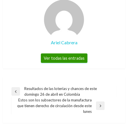
Ariel Cabrera
Ver todas las entradas
Navegación
Resultados de las loterías y chances de este
Entrada
domingo 26 de abril en Colombia
de
anterior
Estos son los subsectores de la manufactura
entradas
que tienen derecho de circulación desde este
Entrada
NOTICIA EXTRAORDINARIA
lunes
siguiente
NOTICIA EXTRAORDINARIA
EE.UU. inicia investigación antimonopolio a
Maduro arremete contra círculo de Juan
gigantes tecnológicos Facebook, Google y