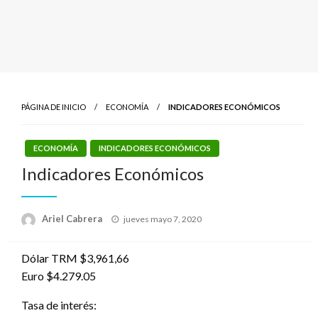
PÁGINA DE INICIO
ECONOMÍA
INDICADORES ECONÓMICOS
ECONOMÍA
INDICADORES ECONÓMICOS
Indicadores Económicos
Publicado
Ariel Cabrera
jueves mayo 7, 2020
el
Dólar TRM $3,961,66
Euro $4.279.05
Tasa de interés: