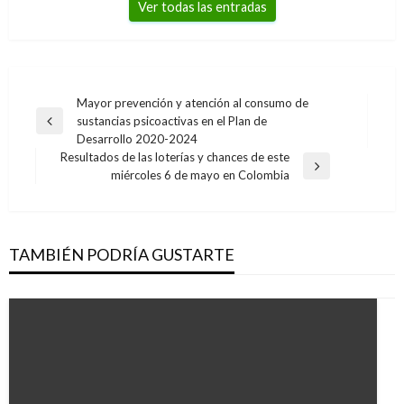
Ver todas las entradas
Navegación
Mayor prevención y atención al consumo de
sustancias psicoactivas en el Plan de
de
Entrada
Desarrollo 2020-2024
anterior
entradas
Resultados de las loterías y chances de este
Entrada
miércoles 6 de mayo en Colombia
siguiente
TAMBIÉN PODRÍA GUSTARTE