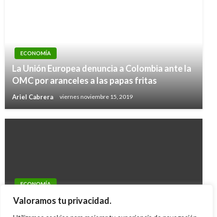
ECONOMÍA
La Unión Europea denuncia a Colombia ante la
OMC por aranceles a las papas fritas
Ariel Cabrera
viernes noviembre 15, 2019
ECONOMÍA
Cuatro medidas del Gobierno del Cambio para
Valoramos tu privacidad.
enfrentar la inflación