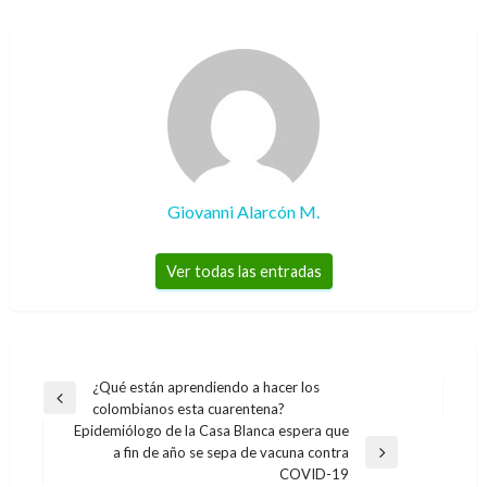
Giovanni Alarcón M.
Ver todas las entradas
Navegación
¿Qué están aprendiendo a hacer los
Entrada
colombianos esta cuarentena?
de
anterior
Epidemiólogo de la Casa Blanca espera que
entradas
a fin de año se sepa de vacuna contra
Entrada
COVID-19
siguiente