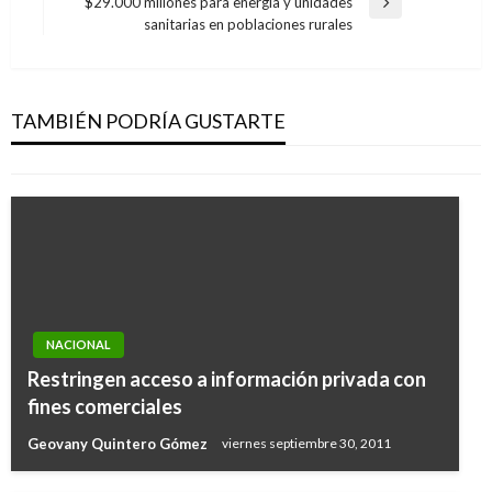
entradas
$29.000 millones para energía y unidades
Entrada
sanitarias en poblaciones rurales
siguiente
NACIONAL
Tenemos alimentos necesarios hasta el mes de
junio: Vicepresidenta
TAMBIÉN PODRÍA GUSTARTE
Iván Briceño
miércoles abril 8, 2020
NACIONAL
Restringen acceso a información privada con
fines comerciales
Geovany Quintero Gómez
viernes septiembre 30, 2011