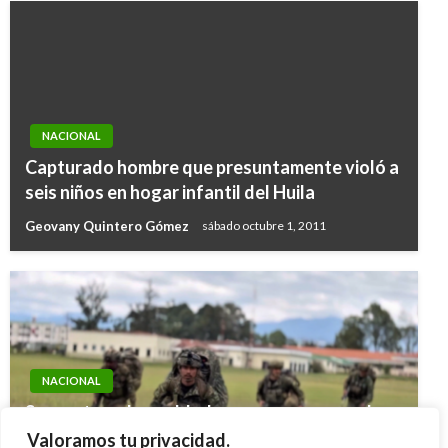
NACIONAL
Capturado hombre que presuntamente violó a
seis niños en hogar infantil del Huila
Geovany Quintero Gómez
sábado octubre 1, 2011
NACIONAL
Secuestran dos soldados en nueva asonada,
esta vez en La Macarena, Meta, instigada por
Valoramos tu privacidad.