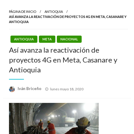
PÁGINA DE INICIO
ANTIOQUIA
ASÍ AVANZA LA REACTIVACIÓN DE PROYECTOS 4G EN META, CASANARE Y
ANTIOQUIA
ANTIOQUIA
META
NACIONAL
Así avanza la reactivación de
proyectos 4G en Meta, Casanare y
Antioquia
Publicado
Iván Briceño
lunes mayo 18, 2020
el