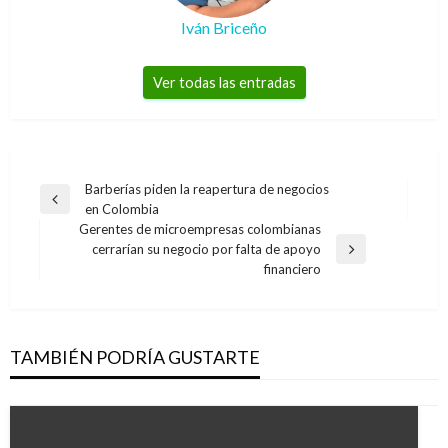
Iván Briceño
Ver todas las entradas
Navegación
Barberías piden la reapertura de negocios
Entrada
en Colombia
de
anterior
Gerentes de microempresas colombianas
entradas
cerrarían su negocio por falta de apoyo
Entrada
financiero
siguiente
TAMBIÉN PODRÍA GUSTARTE