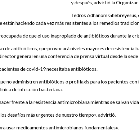
y después, advirtió la Organiza
Tedros Adhanom Ghebreyesus, el 
 están haciendo cada vez más resistentes a los remedios tradicion
eocupada de que el uso inapropiado de antibióticos durante la crisi
o de antibióticos, que provocará niveles mayores de resistencia ba
 director general en una conferencia de prensa virtual desde la sed
acientes de covid-19 necesitaba antibióticos.
que no administren antibióticos o profilaxis para los pacientes co
ínica de infección bacteriana.
cer frente a la resistencia antimicrobiana mientras se salvan vida
los desafíos más urgentes de nuestro tiempo», advirtió.
para usar medicamentos antimicrobianos fundamentales».