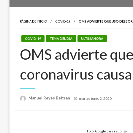
PÁGINA DE INICIO
COVID-19
OMS ADVIERTE QUE USO DESBO
COVID-19
TEMA DEL DÍA
ULTIMAHORA
OMS advierte que 
coronavirus caus
Publicado
Manuel Reyes Beltran
martes junio 2, 2020
el
Foto: Google para reutilizar