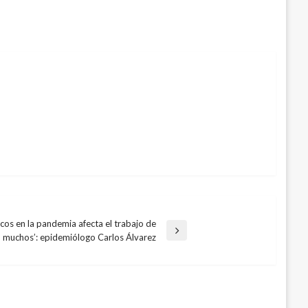
ocos en la pandemia afecta el trabajo de
muchos’: epidemiólogo Carlos Álvarez
gue abierta, pero no eternamente»: