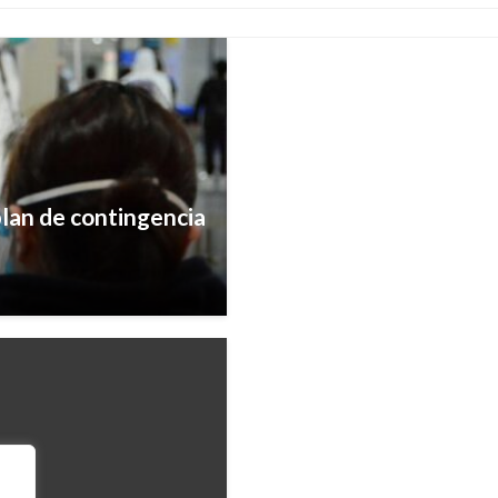
Manuel Reyes Beltran
viernes d
DEPORTES
plan de contingencia
James Rodríguez lleva
sido sus primeras hor
Ariel Cabrera
miércoles julio 12, 