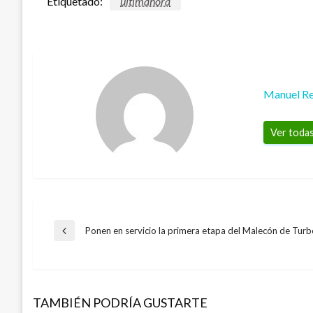
Etiquetado:
ultimahora
Manuel Re
Ver todas
Navegación
Ponen en servicio la primera etapa del Malecón de Turb
Entrada
anterior
de
TAMBIÉN PODRÍA GUSTARTE