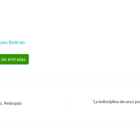
yes Beltran
 las entradas
‘La indisciplina de unos p
o, Antioquia
Entrada
TEMA DEL DÍA
siguiente
«Ventana de la paz si
MinDefensa a ELN