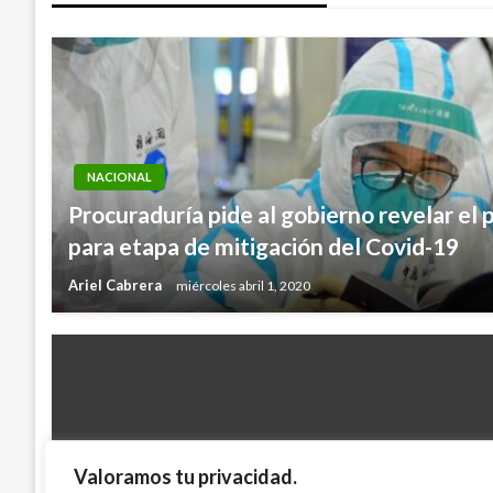
entradas
NACIONAL
Procuraduría pide al gobierno revelar el 
para etapa de mitigación del Covid-19
Ariel Cabrera
miércoles abril 1, 2020
Valoramos tu privacidad.
BOGOTÁ