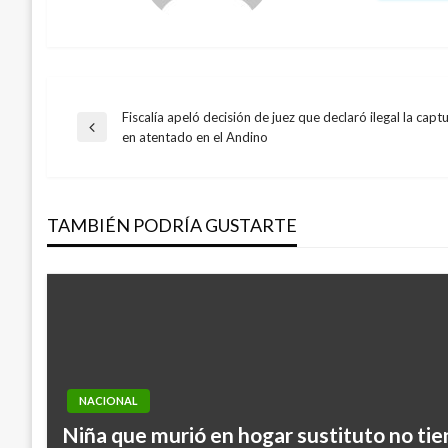
Fiscalía apeló decisión de juez que declaró ilegal la cap
Navegación
Entrada
en atentado en el Andino
anterior
de
TAMBIÉN PODRÍA GUSTARTE
entradas
NACIONAL
Niña que murió en hogar sustituto no tie