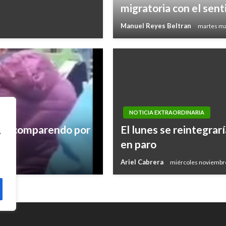
migratoria con el sen
Manuel Reyes Beltran
martes ma
NOTICIA EXTRAORDINARIA
 un comparendo por
El lunes se reintegrar
,
ópez
en paro
Ariel Cabrera
miércoles noviembr