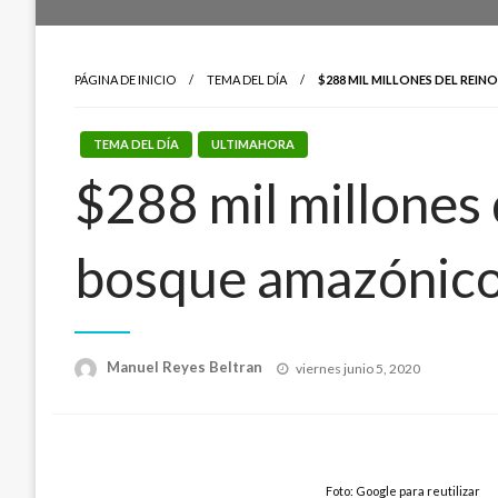
PÁGINA DE INICIO
TEMA DEL DÍA
$288 MIL MILLONES DEL RE
TEMA DEL DÍA
ULTIMAHORA
$288 mil millones 
bosque amazónico 
Publicado
Manuel Reyes Beltran
viernes junio 5, 2020
el
Foto: Google para reutilizar