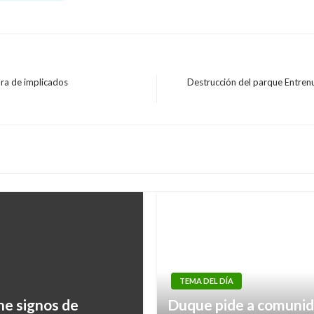
tura de implicados
Destrucción del parque Entren
Entrada
siguiente
TEMA DEL DÍA
ne signos de
Duque pide a comunida