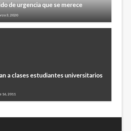
tido de urgencia que se merece
rzo 3, 2020
ían a clases estudiantes universitarios
e 16, 2011