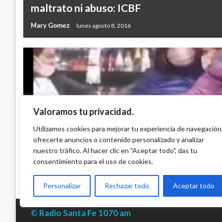
maltrato ni abuso: ICBF
Mary Gomez
lunes agosto 8, 2016
Valoramos tu privacidad.
BOGOTÁ
Senadora Angélica Lozano se hizo poner
Utilizamos cookies para mejorar tu experiencia de navegación
ofrecerte anuncios o contenido personalizado y analizar
haber violado cuarentena con Claudia L
nuestro tráfico. Al hacer clic en "Aceptar todo", das tu
Ariel Cabrera
lunes abril 27, 2020
consentimiento para el uso de cookies.
Personalizar
Rechazar todo
Aceptar todo
© Radio Santa Fe 1070 am