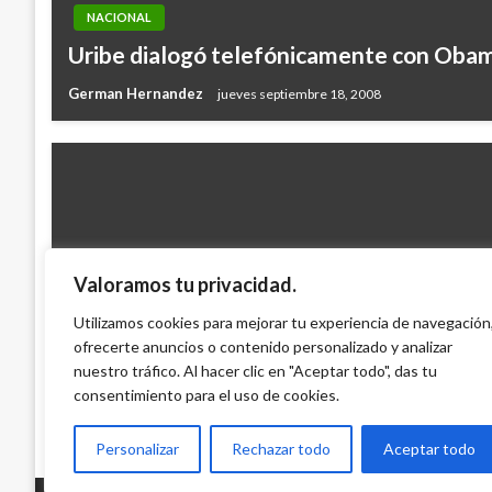
NACIONAL
Uribe dialogó telefónicamente con Oba
German Hernandez
jueves septiembre 18, 2008
Valoramos tu privacidad.
NOTICIA EXTRAORDINARIA
Utilizamos cookies para mejorar tu experiencia de navegación
ofrecerte anuncios o contenido personalizado y analizar
Solicitan que se pida orden de captura co
nuestro tráfico. Al hacer clic en "Aceptar todo", das tu
Mario Murcia
lunes diciembre 6, 2010
consentimiento para el uso de cookies.
Personalizar
Rechazar todo
Aceptar todo