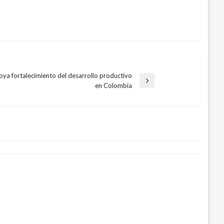
ya fortalecimiento del desarrollo productivo
en Colombia
 apropiarse de la paz, señala el
o José Mujica
 30, 2017