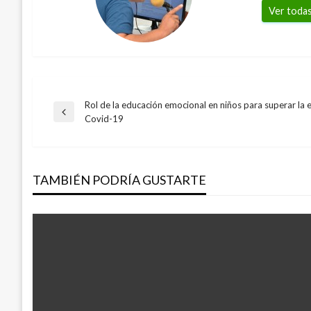
Ver todas
Rol de la educación emocional en niños para superar la 
Navegación
Entrada
Covid-19
anterior
de
TAMBIÉN PODRÍA GUSTARTE
entradas