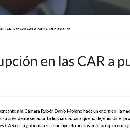
UPCIÓN EN LAS CAR A PUNTO DE HUNDIRSE
upción en las CAR a p
sentante a la Cámara Rubén Darío Molano hace un enérgico llamado 
 a su presidente senador Lidio García, para que no deje hundir el
es CAR en su gobernanza, e incluye elementos anticorrupción mejo