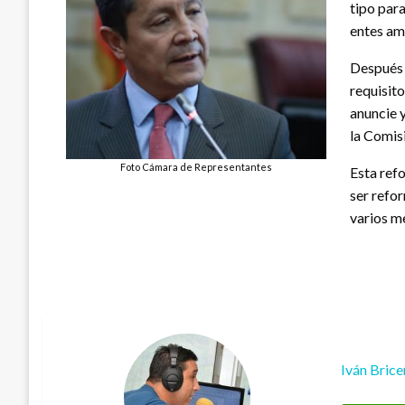
tipo para
entes am
Después d
requisito
anuncie y
la Comis
Foto Cámara de Representantes
Esta ref
ser refo
varios m
Iván Bric