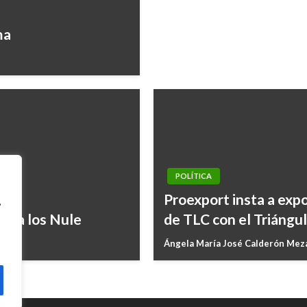
ma
POLÍTICA
Proexport insta a exp
,
ntra los Nule
de TLC con el Triángu
Ángela María José Calderón Me