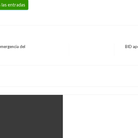
 las entradas
emergencia del
BID apo
Entrada
POLÍTICA
siguiente
Los colombianos deben
expresidente uruguay
Giovanni Alarcón M.
jueves marzo