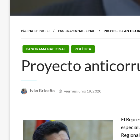
PÁGINA DE INICIO
PANORAMA NACIONAL
PROYECTO ANTICORR
PANORAMA NACIONAL
POLÍTICA
Proyecto anticorr
Publicado
Iván Briceño
viernes junio 19, 2020
el
El Repre
especial
Regional