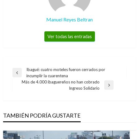
Navegación
Ibagué: cuatro moteles fueron cerrados por
Entrada
incumplir la cuarentena
de
anterior
Más de 4.000 ibaguereños no han cobrado
entradas
Entrada
Ingreso Solidario
siguiente
TAMBIÉN PODRÍA GUSTARTE
BOGOTÁ
Este es el pico y placa en Bogotá para
vehículos particulares 1 al 5 de julio