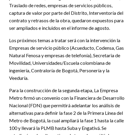
Natural Fenosa y empresas de telefonía), Secretaria de
Movilidad, Universidades/Escuela colombiana de
ingeniería, Contraloría de Bogotá, Personería y la
Veeduría.
Para la construcción de la segunda etapa, La Empresa
Metro firmó un convenio con la Financiera de Desarrollo
Nacional (FDN) que permitirá adelantar los análisis de
alternativas para definir la fase 2 de la Primera Línea del
Metro de Bogotá, la cual ampliará la fase 1 hasta la calle
100 y llevará la PLMB hasta Suba y Engativá. Se
estudiarán ocho alternativas de trazado y múltiples
combinaciones de perfil (tramos que pueden ser
elevados, a nivel o bajo tierra), para ampliar la Primera
Línea del Metro de Bogotá desde Los Héroes a Suba, en
el occidente, y extenderla hasta la calle 100, en el norte.
El estudio de pre factibilidad también cubrirá el
componente regional, con el análisis de la conectividad