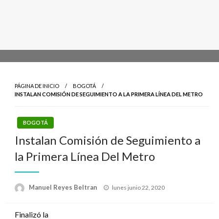
PÁGINA DE INICIO
BOGOTÁ
INSTALAN COMISIÓN DE SEGUIMIENTO A LA PRIMERA LÍNEA DEL METRO
BOGOTÁ
Instalan Comisión de Seguimiento a
la Primera Línea Del Metro
Publicado
Manuel Reyes Beltran
lunes junio 22, 2020
el
Finalizó la