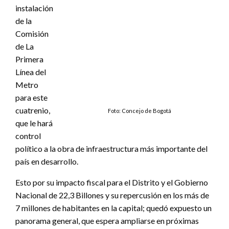
instalación
Foto: Concejo de Bogotá
de la
Comisión
de La Primera Línea del Metro para este cuatrenio, que le
hará control político a la obra de infraestructura más
importante del país en desarrollo.
Esto por su impacto fiscal para el Distrito y el Gobierno
Nacional de 22,3 Billones y su repercusión en los más de
7 millones de habitantes en la capital; quedó expuesto un
panorama general, que espera ampliarse en próximas
reuniones con entidades del distrito, órganos de control y
organizaciones privadas.
Si bien, el horizonte es avanzar un 60% en este cuatrenio,
hay riesgo de retrasos por los traslado de redes que
deben realizar la empresas de servicios públicos,
especialmente el Acueducto de Bogotá y Codensa, esta
última deberá mover la subestación eléctrica que