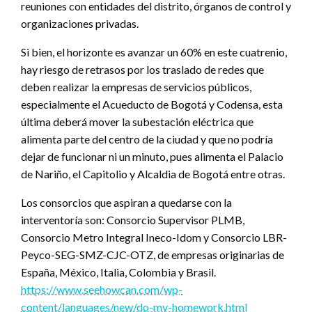
alimenta parte del centro de la ciudad y que no podría
dejar de funcionar ni un minuto, pues alimenta el Palacio
de Nariño, el Capitolio y Alcaldia de Bogotá entre otras.
Los consorcios que aspiran a quedarse con la
interventoría son: Consorcio Supervisor PLMB,
Consorcio Metro Integral Ineco-Idom y Consorcio LBR-
Peyco-SEG-SMZ-CJC-OTZ, de empresas originarias de
España, México, Italia, Colombia y Brasil.
https://www.seehowcan.com/wp-
content/languages/new/do-my-homework.html
El valor del contrato tiene un tope de $317.537.035.869
millones para ejecutar durante 11 años, y tendrá dentro
de sus obligaciones desarrollar los diseños de detalle,
construcción y fabricación de trenes y equipos, pruebas
técnicas y los primeros tres años de operación.
La comisión, conformada entre otros, por varios