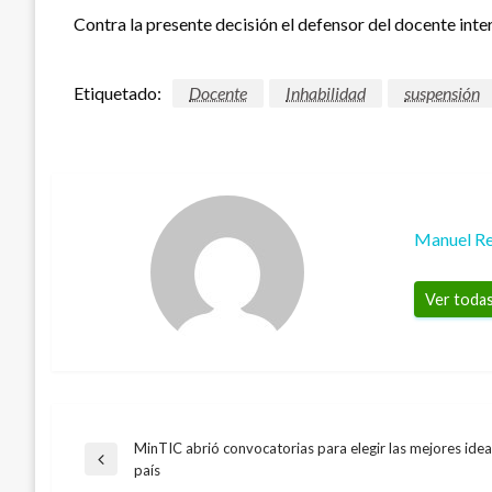
Contra la presente decisión el defensor del docente inte
Etiquetado:
Docente
Inhabilidad
suspensión
Manuel Re
Ver todas
MinTIC abrió convocatorias para elegir las mejores ideas
Navegación
Entrada
país
NACIONAL
anterior