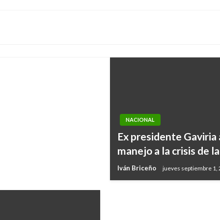
s de este miércoles
NACIONAL
NACIONAL
Ex presidente Gaviria
Fue incautada la prim
manejo a la crisis de l
pública en Ibagué
Iván Briceño
jueves septiembre 1,
Andres Felipe Gama
jueves julio 