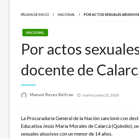
PÁGINA DE INICIO
NACIONAL
POR ACTOS SEXUALES ABUSIVOS,
NACIONAL
Por actos sexuales
docente de Calarc
Publicado
Manuel Reyes Beltran
martes junio 23, 2020
el
La Procuraduría General de la Nación sancionó con destit
Educativa Jesús María Morales de Calarcá (Quindío), se
sexuales abusivos con un menor de 14 años.