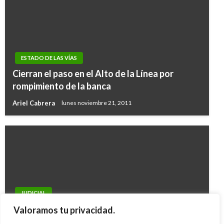
ESTADO DE LAS VÍAS
Cierran el paso en el Alto de la Línea por
rompimiento de la banca
Ariel Cabrera
lunes noviembre 21, 2011
JUDICIAL
Crimen de Luigi Colmenares: Carlos Cárdenas
Valoramos tu privacidad.
niega cualquier vinculación