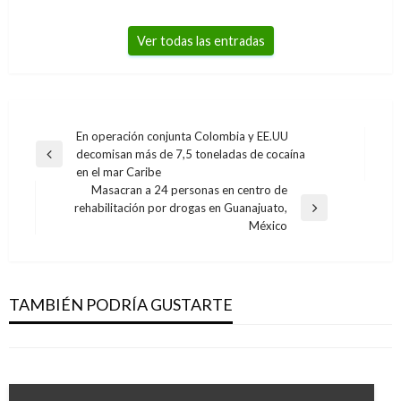
Ver todas las entradas
Navegación
En operación conjunta Colombia y EE.UU
decomisan más de 7,5 toneladas de cocaína
de
Entrada
en el mar Caribe
anterior
entradas
Masacran a 24 personas en centro de
rehabilitación por drogas en Guanajuato,
Entrada
México
siguiente
TEMA DEL DÍA
NOTICIA EXTRAORDINARIA
Gobierno colombiano rechaza informe de
Piden cambio de cárcel para Gabriel García y
relatores de la ONU en el que lo acusan de
Otto Bula
TAMBIÉN PODRÍA GUSTARTE
asesinatos de exintegrantes de las Farc
Manuel Reyes Beltran
viernes febrero 3, 2017
Ariel Cabrera
miércoles junio 5, 2019