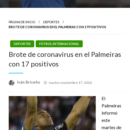
PÁGINA DE INICIO
DEPORTES
BROTE DE CORONAVIRUS EN EL PALMEIRAS CON 17 POSITIVOS
DEPORTES
FÚTBOL INTERNACIONAL
Brote de coronavirus en el Palmeiras
con 17 positivos
Publicado
Iván Briceño
martes noviembre 17, 2020
el
El
Palmeiras
informó
este
martes de