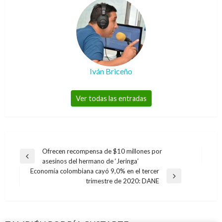
Iván Briceño
Ver todas las entradas
Navegación
Ofrecen recompensa de $10 millones por
Entrada
asesinos del hermano de ‘Jeringa’
de
anterior
Economía colombiana cayó 9,0% en el tercer
entradas
Entrada
trimestre de 2020: DANE
siguiente
DEPORTES
DEPORTES
En su debut en la primera división, Patriotas
DEPORTES
River Plate se impone 2-0 ante Nacional y es
perdió 0-3 ante el Tolima
DEPORTES