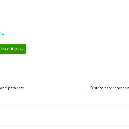
eño
 las entradas
ional para este
Distrito hace reconoci
Entrada
siguiente