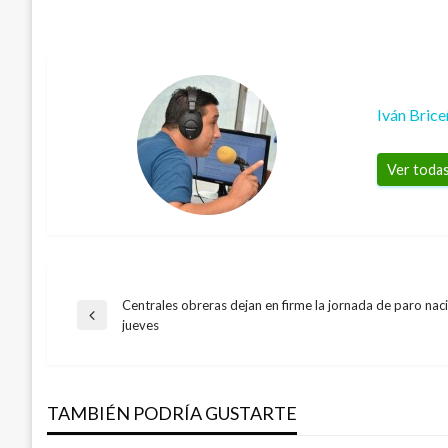
Iván Bric
Ver todas
Centrales obreras dejan en firme la jornada de paro nac
Navegación
Entrada
jueves
anterior
de
TAMBIÉN PODRÍA GUSTARTE
entradas