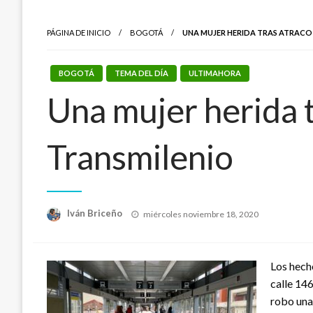
PÁGINA DE INICIO
BOGOTÁ
UNA MUJER HERIDA TRAS ATRACO
BOGOTÁ
TEMA DEL DÍA
ULTIMAHORA
Una mujer herida t
Transmilenio
Publicado
Iván Briceño
miércoles noviembre 18, 2020
el
Los hech
calle 14
robo una