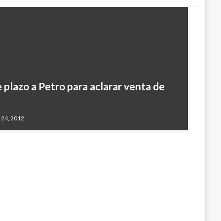
 plazo a Petro para aclarar venta de
gotanos distinguirán los
turnos seguros
 24, 2012
 13, 2022