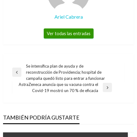
Ariel Cabrera
Ver todas las entradas
Navegación
Se intensifica plan de ayuda y de
reconstrucción de Providencia; hospital de
de
Entrada
campaña quedó listo para entrar a funcionar
anterior
entradas
AstraZeneca anuncia que su vacuna contra el
Entrada
Covid-19 mostró un 70 % de eficacia
siguiente
TAMBIÉN PODRÍA GUSTARTE