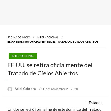
PÁGINA DE INICIO
INTERNACIONAL
EE.UU. SE RETIRA OFICIALMENTE DEL TRATADO DE CIELOS ABIERTOS
INTERNACIONAL
EE.UU. se retira oficialmente del
Tratado de Cielos Abiertos
Publicado
Ariel Cabrera
lunes noviembre 23, 2020
el
–Estados
Unidos se retiró formalmente este domingo del Tratado