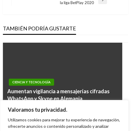
entradas
Entrada
la liga BetPlay 2020
siguiente
TAMBIÉN PODRÍA GUSTARTE
CIENCIA Y TECNOLOGÍA
CIENCIA Y TECNOLOGÍA
Aumentan vigilancia a mensajerías cifradas
CIENCIA Y TECNOLOGÍA
El mundo a la expectativa por ataque de
WhatsApp y Skype en Alemania
CIENCIA Y TECNOLOGÍA
Navegación virtual aumentó desde la creación
Anonymous a Facebook
Descubren las razones por las cuales la gripe
Manuel Reyes Beltran
viernes junio 23, 2017
Valoramos tu privacidad.
de las «tablets»
Iván Briceño
martes octubre 18, 2011
se hace casi incurable
Utilizamos cookies para mejorar tu experiencia de navegación,
Margarita Bedoya
martes octubre 8, 2013
ofrecerte anuncios o contenido personalizado y analizar
Ariel Cabrera
domingo octubre 20, 2013