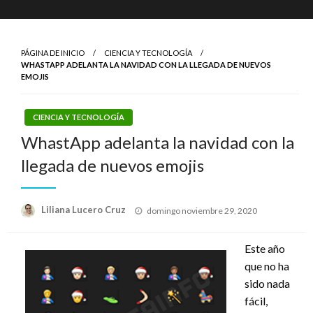
PÁGINA DE INICIO
CIENCIA Y TECNOLOGÍA
WHASTAPP ADELANTA LA NAVIDAD CON LA LLEGADA DE NUEVOS
EMOJIS
CIENCIA Y TECNOLOGÍA
WhastApp adelanta la navidad con la
llegada de nuevos emojis
Publicado
Liliana Lucero Cruz
domingo noviembre 29, 2020
el
Este año
que no ha
sido nada
fácil,