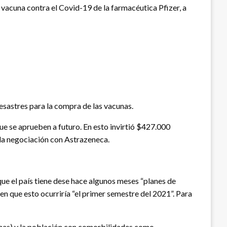
vacuna contra el Covid-19 de la farmacéutica Pfizer, a
esastres para la compra de las vacunas.
ue se aprueben a futuro. En esto invirtió $427.000
 la negociación con Astrazeneca.
que el país tiene dese hace algunos meses “planes de
n que esto ocurriría “el primer semestre del 2021”. Para
sonas) y la población con comorbilidades como