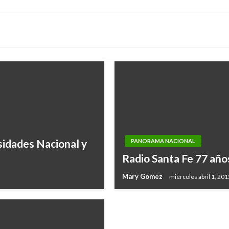
siguiente
rsidades Nacional y
PANORAMA NACIONAL
DEPORTES
Radio Santa Fe 77 años
Londres inaugura su te
Mary Gomez
miércoles abril 1, 201
Iván Briceño
viernes julio 27, 2012