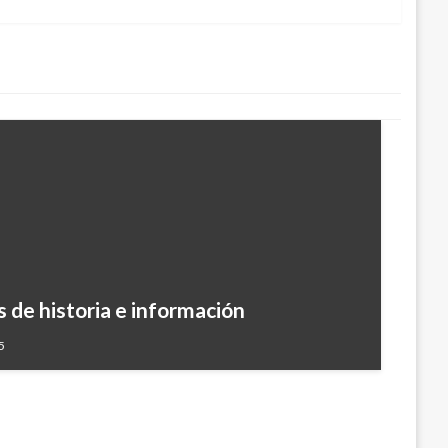
 de historia e información
rcera olimpiada de la historia
5