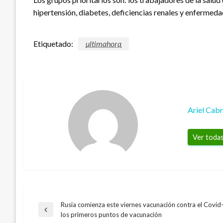
hipertensión, diabetes, deficiencias renales y enfermeda
Etiquetado:
ultimahora
Ariel Cab
Ver todas
Rusia comienza este viernes vacunación contra el Covi
Navegación
Entrada
los primeros puntos de vacunación