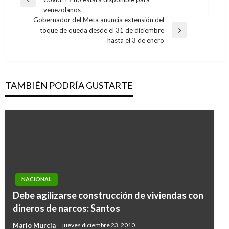
de
Entrada
venezolanos
anterior
entradas
Gobernador del Meta anuncia extensión del
toque de queda desde el 31 de diciembre
Entrada
hasta el 3 de enero
siguiente
TAMBIÉN PODRÍA GUSTARTE
NACIONAL
Debe agilizarse construcción de viviendas con
dineros de narcos: Santos
Mario Murcia
jueves diciembre 23, 2010