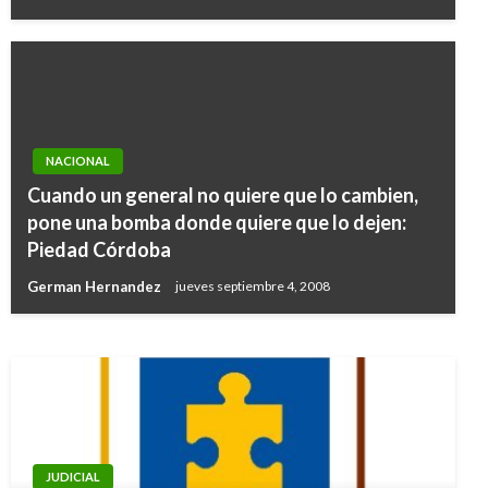
NACIONAL
Cuando un general no quiere que lo cambien,
NACIONAL
pone una bomba donde quiere que lo dejen:
MinAgricultura adelantará plan de soluciones
Piedad Córdoba
de agua para el sur del Cauca
German Hernandez
jueves septiembre 4, 2008
Giovanni Alarcón M.
sábado septiembre 24, 2016
JUDICIAL