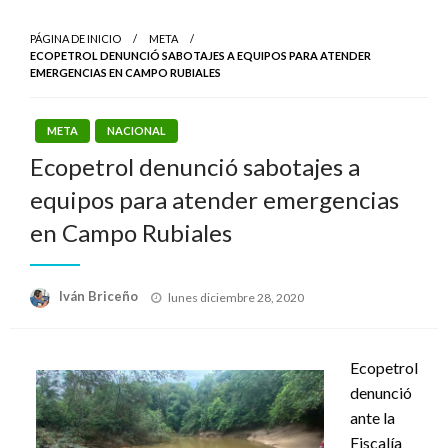
PÁGINA DE INICIO
META
ECOPETROL DENUNCIÓ SABOTAJES A EQUIPOS PARA ATENDER
EMERGENCIAS EN CAMPO RUBIALES
META
NACIONAL
Ecopetrol denunció sabotajes a
equipos para atender emergencias
en Campo Rubiales
Publicado
Iván Briceño
lunes diciembre 28, 2020
el
Ecopetrol
denunció
ante la
Fiscalía