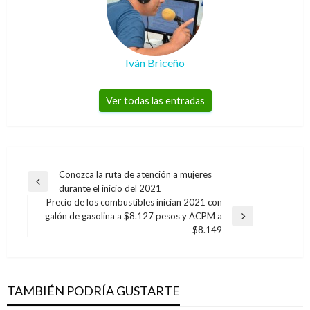
Iván Briceño
Ver todas las entradas
Navegación
Conozca la ruta de atención a mujeres
Entrada
durante el inicio del 2021
de
anterior
Precio de los combustibles inician 2021 con
entradas
galón de gasolina a $8.127 pesos y ACPM a
Entrada
$8.149
siguiente
TAMBIÉN PODRÍA GUSTARTE