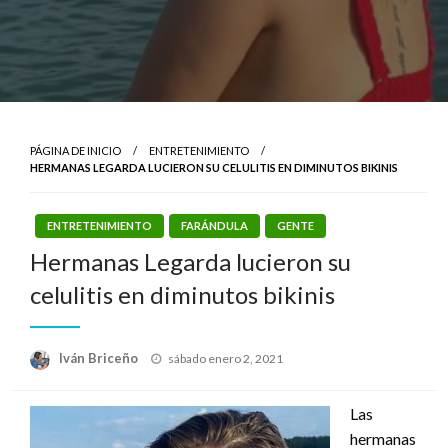
PÁGINA DE INICIO
ENTRETENIMIENTO
HERMANAS LEGARDA LUCIERON SU CELULITIS EN DIMINUTOS BIKINIS
ENTRETENIMIENTO
FARÁNDULA
GENTE
Hermanas Legarda lucieron su
celulitis en diminutos bikinis
Publicado
Iván Briceño
sábado enero 2, 2021
el
Las
hermanas