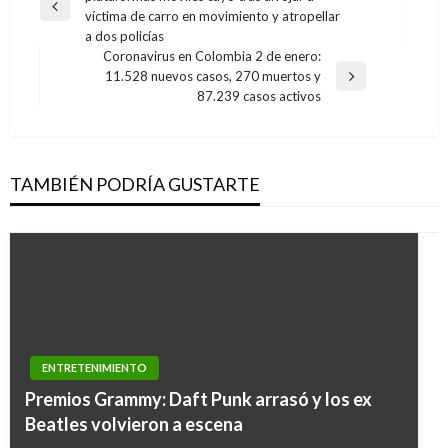
de
Entrada
víctima de carro en movimiento y atropellar
entradas
anterior
a dos policías
Coronavirus en Colombia 2 de enero:
11.528 nuevos casos, 270 muertos y
Entrada
87.239 casos activos
siguiente
TAMBIÉN PODRÍA GUSTARTE
ENTRETENIMIENTO
Premios Grammy: Daft Punk arrasó y los ex
Beatles volvieron a escena