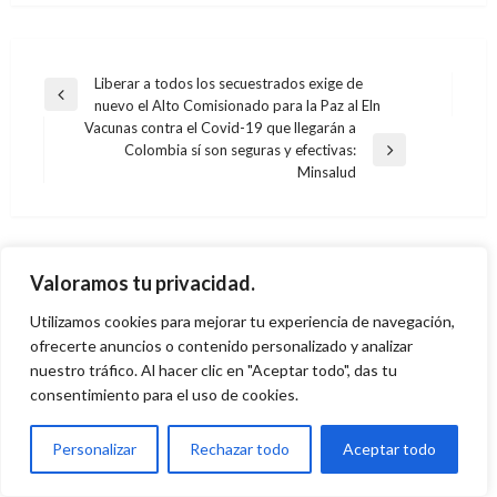
Navegación
Liberar a todos los secuestrados exige de
Entrada
nuevo el Alto Comisionado para la Paz al Eln
de
anterior
Vacunas contra el Covid-19 que llegarán a
entradas
Colombia sí son seguras y efectivas:
Entrada
Minsalud
siguiente
DEPORTES
Pékerman define nómina para eliminatorias
frente a Perú y Uruguay; están Falcao y James
TAMBIÉN PODRÍA GUSTARTE
Valoramos tu privacidad.
Ariel Cabrera
viernes octubre 2, 2015
Utilizamos cookies para mejorar tu experiencia de navegación,
ofrecerte anuncios o contenido personalizado y analizar
nuestro tráfico. Al hacer clic en "Aceptar todo", das tu
consentimiento para el uso de cookies.
Personalizar
Rechazar todo
Aceptar todo
JUDICIAL