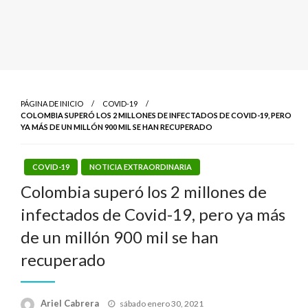
PÁGINA DE INICIO
COVID-19
COLOMBIA SUPERÓ LOS 2 MILLONES DE INFECTADOS DE COVID-19, PERO
YA MÁS DE UN MILLÓN 900 MIL SE HAN RECUPERADO
COVID-19
NOTICIA EXTRAORDINARIA
Colombia superó los 2 millones de
infectados de Covid-19, pero ya más
de un millón 900 mil se han
recuperado
Publicado
Ariel Cabrera
sábado enero 30, 2021