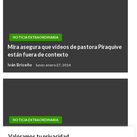
NOTICIA EXTRAORDINARIA
Mira asegura que vídeos de pastora Piraquive
están fuera de contexto
Iván Briceño
lunes enero 27, 2014
NOTICIA EXTRAORDINARIA
NOTICIA EXTRAORDINARIA
Por dos contratos irregulares enjuiciarán a
Petro presentó tutela para tumbar su
Carlos Caicedo y Alejandro Martínez
Valoramos tu privacidad.